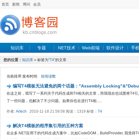
首页
新闻
博问
会员
知识库
专题
.NET技术
Web前端
软件设计
手
您的位置：
知识库
» 标签为“
T4
”的文章
当前排序:发布时间
按阅读数
编写T4模板无法避免的两个话题："Assembly Locking"&"Debu
在这之前，我写了一系列关于代码生成和T4相关的文章，而我现在也试图将T4
了一些问题，也解决了不少问题。如果你也在进行T4相......
作者:
Artech
2010-11-18 21:59:58 阅读：1319 标签：
T4
解决T4模板的程序集引用的五种方案
在众多.NET应用下的代码生成方案中，比如CodeDOM，BuildProvider, 