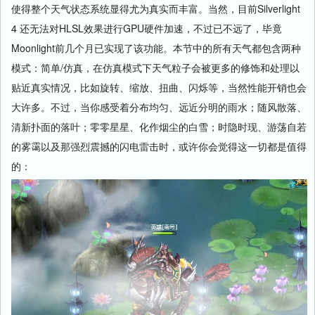
使得整个天气状态系统显得尤为真实而丰富。当然，目前
Silverlight
4
还无法对
HLSL
效果进行
GPU
硬件加速，不过已不远了，毕竟
Moonlight
前几个月已实现了该功能。本节中的所有天气都包含两种
模式：简单
/
仿真，在仿真模式下天气粒子会被更多的修饰和处理以
贴近真实情况，比如旋转、缩放、扭曲、闪烁等，当然性能开销也会
大许多。不过，当你感受着分布均匀、远近分明的雨水；随风散落、
清新扑面的落叶；零零星星、化作烟尘的白雪；时隐时现、游荡自若
的雾霭以及那强烈震撼的闪电雷击时，或许你会觉得这一切都是值得
的：