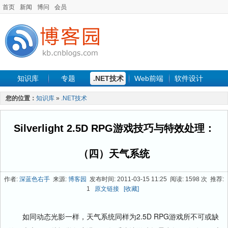
首页
新闻
博问
会员
知识库
专题
.NET技术
Web前端
软件设计
手机开发
软件工程
程序人生
项目管理
数据库
您的位置：
知识库
»
.NET技术
最新文章
Silverlight 2.5D RPG游戏技巧与特效处理：
（四）天气系统
作者:
深蓝色右手
来源:
博客园
发布时间: 2011-03-15 11:25 阅读: 1598 次 推荐:
1
原文链接
[收藏]
如同动态光影一样，天气系统同样为
2.5D RPG
游戏所不可或缺