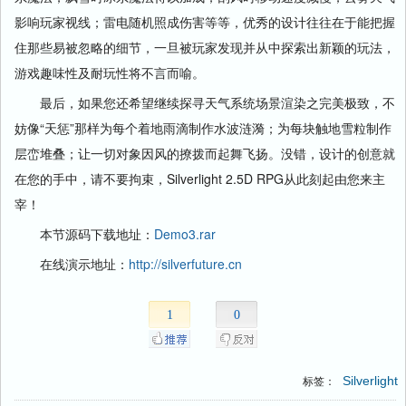
影响玩家视线；雷电随机照成伤害等等，优秀的设计往往在于能把握
住那些易被忽略的细节，一旦被玩家发现并从中探索出新颖的玩法，
游戏趣味性及耐玩性将不言而喻。
最后，如果您还希望继续探寻天气系统场景渲染之完美极致，不
妨像“天惩”那样为每个着地雨滴制作水波涟漪；为每块触地雪粒制作
层峦堆叠；让一切对象因风的撩拨而起舞飞扬。没错，设计的创意就
在您的手中，请不要拘束，
Silverlight 2.5D RPG
从此刻起由您来主
宰！
本节源码下载地址：
Demo3.rar
在线演示地址：
http://silverfuture.cn
1
0
Silverlight
标签：