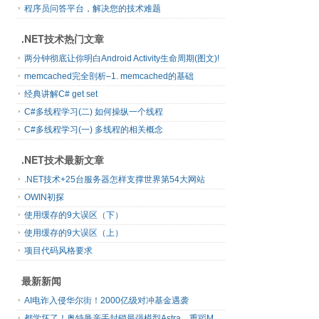
程序员问答平台，解决您的技术难题
.NET技术热门文章
两分钟彻底让你明白Android Activity生命周期(图文)!
memcached完全剖析–1. memcached的基础
经典讲解C# get set
C#多线程学习(二) 如何操纵一个线程
C#多线程学习(一) 多线程的相关概念
.NET技术最新文章
.NET技术+25台服务器怎样支撑世界第54大网站
OWIN初探
使用缓存的9大误区（下）
使用缓存的9大误区（上）
项目代码风格要求
最新新闻
AI电诈入侵华尔街！2000亿级对冲基金遇袭
都学坏了！奥特曼亲手封锁最强模型Astra，重蹈Mythos覆辙