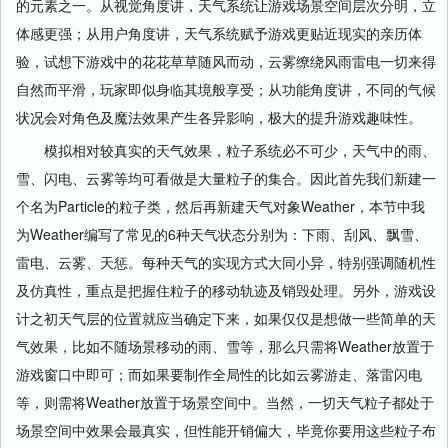
的元素之一。从视觉角度讲，天气系统让游戏场景空间层次分明，立
体感更强；从用户角度讲，天气系统赋予游戏更贴近现实的亲历体
验，试想下游戏中的花花草草随风而动，云雾缭绕风雨雷电一切来得
自然而平滑，玩家即似身临其境般享受；从功能角度讲，不同的气候
状况会对角色及魔法效果产生各异影响，极大的提升游戏趣味性。
模拟相对较真实的天气效果，粒子系统必不可少，天气中的雨、
雪、闪电、云雾等均可看做是大量粒子的集合。因此首先我们新建一
个名为
Particle
的粒子类，然后再新建天气对象
Weather
，本节中我
为
Weather
编写了常见的
6
种天气状态分别为：下雨、刮风、飘雪、
雷电、云雾、天惩。每种天气的实现方式大同小异，特别强调随机性
及仿真性，重点是把握住粒子的移动轨迹及销毁处理。另外，游戏设
计之初天气层的位置就应当确定下来，如果仅仅是想做一些简单的天
气效果，比如不随场景移动的雨、雪等，那么只需将
Weather
放置于
游戏窗口中即可；而如果要制作全局性的比如云雾游走、落雷闪电
等，则需将
Weather
放置于场景空间中。当然，一切天气粒子都处于
场景空间中效果会最真实，但性能开销偏大，毕竟你要用这些粒子布