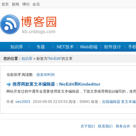
首页
新闻
博问
会员
知识库
专题
.NET技术
Web前端
软件设计
手
您的位置：
知识库
» 标签为“
NicEdit
”的文章
当前排序:阅读数
按发布时间
推荐两款富文本编辑器：NicEdit和Kindeditor
网站开发过程中通常会需要使用富文本编辑器，下面文章推荐两款js编写的，使用
作者:
oec2003
2010-09-05 22:03:53 阅读：50941 标签：
在线编辑器
富文本编
关于我们
联系我们
商务合作
©