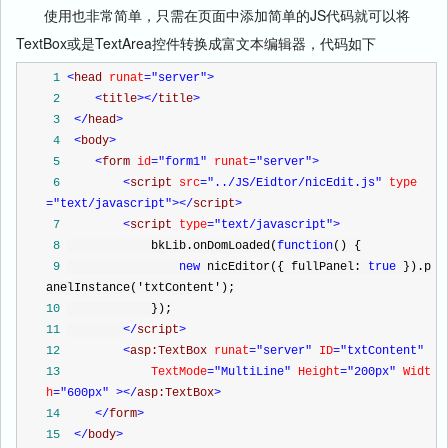
使用也非常简单，只需在页面中添加简单的JS代码就可以将
TextBox或是TextArea控件转换成富文本编辑器，代码如下
 1
<
head 
runat
="server"
>
 2
<
title
></
title
>
 3
</
head
>
 4
<
body
>
 5
<
form 
id
="form1"
 runat
="server"
>
 6
<
script 
src
="../JS/Eidtor/nicEdit.js"
 type
="text/javascript"
></
script
>
 7
<
script 
type
="text/javascript"
>
 8
            bkLib.onDomLoaded(
function
() {
 9
new
 nicEditor({ fullPanel: 
true
 }).p
anelInstance(
'
txtContent
'
);
10
            });
11
</
script
>
12
<
asp:TextBox 
runat
="server"
 ID
="txtContent"
13
            TextMode
="MultiLine"
 Height
="200px"
 Widt
h
="600px"
></
asp:TextBox
>
14
</
form
>
15
</
body
>