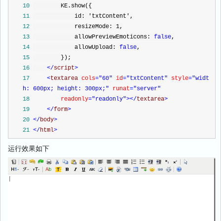
10
        KE.show({
11
            id: 
'
txtContent
'
,
12
            resizeMode: 
1
,
13
            allowPreviewEmoticons: 
false
,
14
            allowUpload: 
false
,
15
        });
16
</
script
>
17
<
textarea 
cols
="60"
 id
="txtContent"
 style
="widt
h: 600px; height: 300px;"
 runat
="server"
18
        readonly
="readonly"
></
textarea
>
19
</
form
>
20
</
body
>
21
</
html
>
运行效果如下