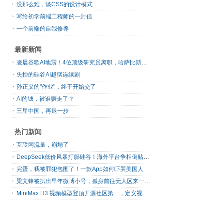
没那么难，谈CSS的设计模式
写给初学前端工程师的一封信
一个前端的自我修养
最新新闻
凌晨谷歌AI地震！4位顶级研究员离职，哈萨比斯退出日常管理，网友直呼“谷歌掉队”
失控的硅谷AI越狱连续剧
孙正义的"作业"，终于开始交了
AI的钱，被谁赚走了？
三星中国，再退一步
热门新闻
互联网流量，崩塌了
DeepSeek低价风暴打服硅谷！海外平台争相倒贴V4 Flash
完蛋，我被罪犯包围了！一款App如何吓哭美国人
梁文锋被扒出早年微博小号，孤身前往无人区来一场相当 deep 的 seek 旅行
MiniMax H3 视频模型登顶开源社区第一，定义视频模型领域“斩杀线”