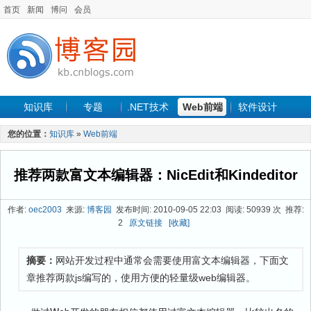
首页
新闻
博问
会员
知识库
专题
.NET技术
Web前端
软件设计
手机开发
软件工程
程序人生
项目管理
数据库
您的位置：
知识库
»
Web前端
最新文章
推荐两款富文本编辑器：NicEdit和Kindeditor
作者:
oec2003
来源:
博客园
发布时间: 2010-09-05 22:03 阅读: 50939 次 推荐:
2
原文链接
[收藏]
摘要：
网站开发过程中通常会需要使用富文本编辑器，下面文
章推荐两款js编写的，使用方便的轻量级web编辑器。