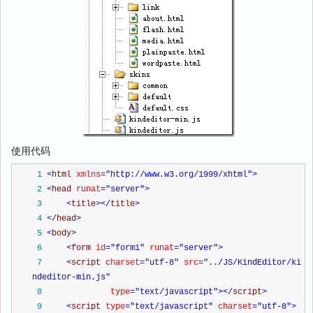
使用代码
 1
<
html 
xmlns
="http://www.w3.org/1999/xhtml"
>
 2
<
head 
runat
="server"
>
 3
<
title
></
title
>
 4
</
head
>
 5
<
body
>
 6
<
form 
id
="form1"
 runat
="server"
>
 7
<
script 
charset
="utf-8"
 src
="../JS/KindEditor/ki
ndeditor-min.js"
 8
             type
="text/javascript"
></
script
>
 9
<
script 
type
="text/javascript"
 charset
="utf-8"
>