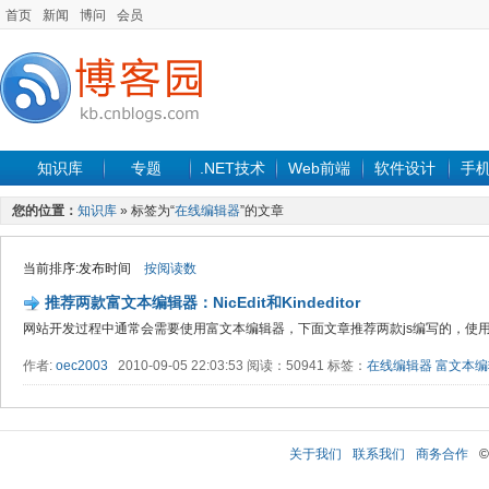
首页
新闻
博问
会员
知识库
专题
.NET技术
Web前端
软件设计
手
您的位置：
知识库
» 标签为“
在线编辑器
”的文章
当前排序:发布时间
按阅读数
推荐两款富文本编辑器：NicEdit和Kindeditor
网站开发过程中通常会需要使用富文本编辑器，下面文章推荐两款js编写的，使用
作者:
oec2003
2010-09-05 22:03:53 阅读：50941 标签：
在线编辑器
富文本编
关于我们
联系我们
商务合作
©