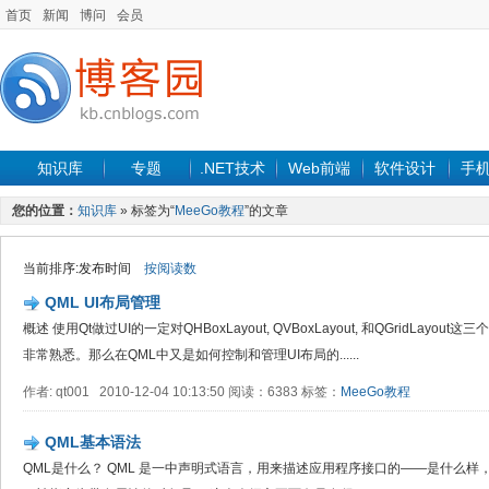
首页
新闻
博问
会员
知识库
专题
.NET技术
Web前端
软件设计
手
您的位置：
知识库
» 标签为“
MeeGo教程
”的文章
当前排序:发布时间
按阅读数
QML UI布局管理
概述 使用Qt做过UI的一定对QHBoxLayout, QVBoxLayout, 和QGridLayout这
非常熟悉。那么在QML中又是如何控制和管理UI布局的......
作者: qt001 2010-12-04 10:13:50 阅读：6383 标签：
MeeGo教程
QML基本语法
QML是什么？ QML 是一中声明式语言，用来描述应用程序接口的――是什么样