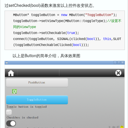
过setChecked(bool)函数来激发以上控件改变状态。
MButton
*
 toggleButton 
=
new
 MButton(
"
ToggleButton
"
);
toggleButton
->
setViewType(MButton::toggleType);
//
设置不
同的ViewType
toggleButton
->
setCheckable(
true
);
connect(toggleButton, SIGNAL(clicked(
bool
)), 
this
,SLOT
(toggleButtonCheckableClicked(
bool
)));
以上是Button的简单介绍，具体效果图