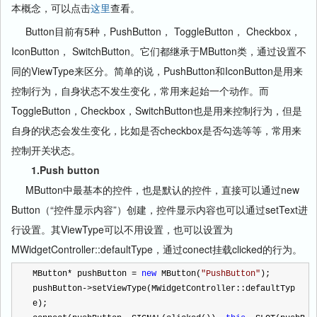
本概念，可以点击
这里
查看。
Button目前有5种，PushButton， ToggleButton， Checkbox，
IconButton， SwitchButton。它们都继承于MButton类，通过设置不
同的ViewType来区分。简单的说，PushButton和IconButton是用来
控制行为，自身状态不发生变化，常用来起始一个动作。而
ToggleButton，Checkbox，SwitchButton也是用来控制行为，但是
自身的状态会发生变化，比如是否checkbox是否勾选等等，常用来
控制开关状态。
1.Push button
MButton中最基本的控件，也是默认的控件，直接可以通过new
Button（“控件显示内容”）创建，控件显示内容也可以通过setText进
行设置。其ViewType可以不用设置，也可以设置为
MWidgetController::defaultType，通过conect挂载clicked的行为。
MButton
*
 pushButton 
=
new
 MButton(
"
PushButton
"
);
pushButton
->
setViewType(MWidgetController::defaultTyp
e);