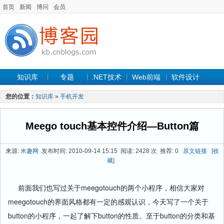
首页
新闻
博问
会员
知识库
专题
.NET技术
Web前端
软件设计
手机开发
软件工程
程序人生
项目管理
数据库
您的位置：
知识库
»
手机开发
最新文章
Meego touch基本控件介绍—Button篇
来源:
米趣网
发布时间: 2010-09-14 15:15 阅读: 2428 次 推荐: 0
原文链接
[收
藏]
前面我们也写过关于meegotouch的两个小程序，相信大家对
meegotouch的界面风格都有一定的感观认识，今天写了一个关于
button的小程序，一起了解下button的性质。至于button的分类和基