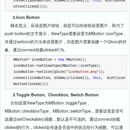
connect(pushButton, SIGNAL(clicked()), 
this
, SLOT(pushB
uttonClicked()));
2.Icon Button
顾名思义，应该是图片按钮，就是可以给按钮设置图片，取代了
push button的文字显示，ViewType需要设置为MButton::iconType，
并通过setIcon的方法来设置图片，但是图片需要创建一个QIcon的对
象。通过connect挂载clicked行为。
MButton
*
 iconButton 
=
new
 MButton();
iconButton
->
setViewType(MButton::iconType);
iconButton
->
setIcon(QIcon(
"
iconbutton.png
"
));
connect(iconButton, SIGNAL(clicked()), 
this
,  SLOT(icon
ButtonClicked()))
3.Toggle Button, Checkbox, Switch Button
分别设置ViewType为MButton::toggleType，
MButton::checkboxType，MButton::switchType，需要设置是否可
选通过setCheckable()函数，默认是不可选的。通过connect挂载
clicked的行为，clicked会传递是否选中的状态给行为函数。可以通