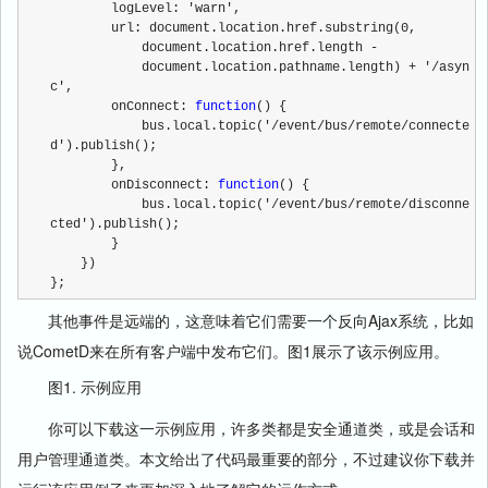
        logLevel: 'warn',
        url: document.location.href.substring(0,
            document.location.href.length -
            document.location.pathname.length) + '/asyn
c',
        onConnect: 
function
() {
            bus.local.topic('/event/bus/remote/connecte
d').publish();
        },
        onDisconnect: 
function
() {
            bus.local.topic('/event/bus/remote/disconne
cted').publish();
        }
    }) 
};
其他事件是远端的，这意味着它们需要一个反向Ajax系统，比如
说CometD来在所有客户端中发布它们。图1展示了该示例应用。
图1. 示例应用
你可以下载这一示例应用，许多类都是安全通道类，或是会话和
用户管理通道类。本文给出了代码最重要的部分，不过建议你下载并