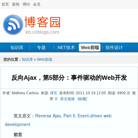
首页
新闻
博问
会员
知识库
专题
.NET技术
Web前端
软件设计
手机开发
软件工程
程序人生
项目管理
数据库
您的位置：
知识库
»
Web前端
最新文章
反向Ajax，第5部分：事件驱动的Web开发
作者: Mathieu Carbou 来源:
译言
发布时间: 2011-10-19 12:05 阅读: 4909 次 推
荐: 0
原文链接
[收藏]
英文原文：
Reverse Ajax, Part 5: Event-driven web
development
前言