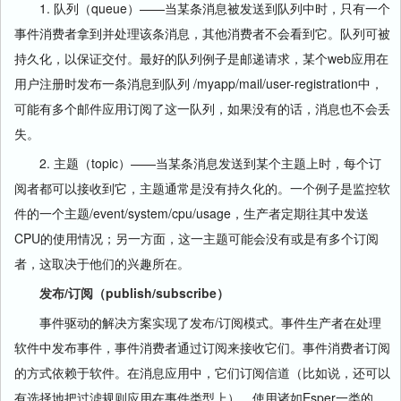
1. 队列（queue）——当某条消息被发送到队列中时，只有一个
事件消费者拿到并处理该条消息，其他消费者不会看到它。队列可被
持久化，以保证交付。最好的队列例子是邮递请求，某个web应用在
用户注册时发布一条消息到队列 /myapp/mail/user-registration中，
可能有多个邮件应用订阅了这一队列，如果没有的话，消息也不会丢
失。
2. 主题（topic）——当某条消息发送到某个主题上时，每个订
阅者都可以接收到它，主题通常是没有持久化的。一个例子是监控软
件的一个主题/event/system/cpu/usage，生产者定期往其中发送
CPU的使用情况；另一方面，这一主题可能会没有或是有多个订阅
者，这取决于他们的兴趣所在。
发布/订阅（publish/subscribe）
事件驱动的解决方案实现了发布/订阅模式。事件生产者在处理
软件中发布事件，事件消费者通过订阅来接收它们。事件消费者订阅
的方式依赖于软件。在消息应用中，它们订阅信道（比如说，还可以
有选择地把过滤规则应用在事件类型上）。使用诸如Esper一类的