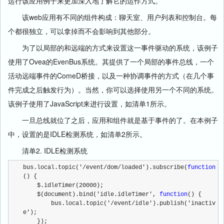
运行该应用例子来更加深入地了解它的运作方式。
该web应用有不同的组件构成：聊天室、用户列表和控制台。每
个都很独立，可以拿掉而不会影响到其他部分。
为了以局部的和远端的方式来设置这一事件驱动的系统，该例子
使用了Ovea的EvenBus系统。其提供了一个局部的事件总线，一个
活动远端事件的ComeD桥接，以及一种协调事件的方式（在几个事
件完成之后触发行为）。当然，你可以选择使用另一个不同的系统。
该例子使用了JavaScript来进行设置，如清单1所示。
一旦总线就位了之后，应用和组件就是基于事件的了。在本例子
中，设置的是IDLE检测系统，如清单2所示。
清单2. IDLE检测系统
bus.local.topic('/event/dom/loaded').subscribe(
function
() {
    $.idleTimer(20000);
    $(document).bind('idle.idleTimer', 
function
() {
        bus.local.topic('/event/idle').publish('inactiv
e');
    });