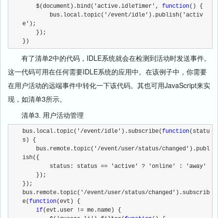
    $(document).bind('active.idleTimer', 
function
() {
        bus.local.topic('/event/idle').publish('activ
e');
    });
})
有了清单2中的代码，IDLE系统就会在检测到活动时发送事件。
这一代码可用在任何需要IDLE系统的应用中。在该例子中，你需要
在用户活动的远端事件中转化一下该代码。其也可用JavaScript来实
现，如清单3所示。
清单3. 用户活动管理
bus.local.topic('/event/idle').subscribe(
function
(statu
s) {
    bus.remote.topic('/event/user/status/changed').publ
ish({
        status: status == 'active' ? 'online' : 'away'
    });
}); 
bus.remote.topic('/event/user/status/changed').subscrib
e(
function
(evt) {
if
(evt.user != me.name) {