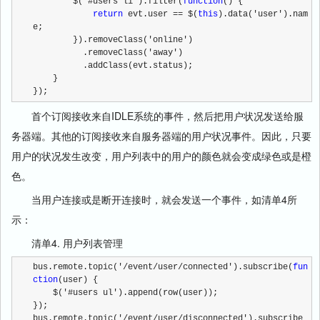
        $('#users li').filter(
function
() {
return
 evt.user == $(
this
).data('user').nam
e;
        }).removeClass('online')
          .removeClass('away')
          .addClass(evt.status);
    }
});
首个订阅接收来自IDLE系统的事件，然后把用户状况发送给服
务器端。其他的订阅接收来自服务器端的用户状况事件。因此，只要
用户的状况发生改变，用户列表中的用户的颜色就会变成绿色或是橙
色。
当用户连接或是断开连接时，就会发送一个事件，如清单4所
示：
清单4. 用户列表管理
bus.remote.topic('/event/user/connected').subscribe(
fun
ction
(user) {
    $('#users ul').append(row(user));
}); 
bus.remote.topic('/event/user/disconnected').subscribe