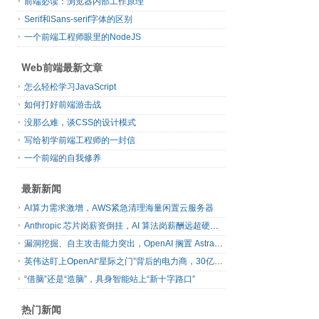
前端必读：浏览器内部工作原理
Serif和Sans-serif字体的区别
一个前端工程师眼里的NodeJS
Web前端最新文章
怎么轻松学习JavaScript
如何打好前端游击战
没那么难，谈CSS的设计模式
写给初学前端工程师的一封信
一个前端的自我修养
最新新闻
AI算力需求激增，AWS紧急清理海量闲置云服务器
Anthropic 芯片岗薪资倒挂，AI 算法岗薪酬远超硬件工程师
漏洞挖掘、自主攻击能力突出，OpenAI 搁置 Astra 模型发布
英伟达盯上OpenAI“星际之门”背后的电力商，30亿美元直接入股
“借脑”还是“造脑”，具身智能站上“新十字路口”
热门新闻