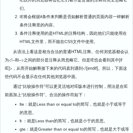
IE以外的浏览器将会把它们看作是普通的注释而完全忽略它
们。
IE将会根据if条件来判断是否如解析普通的页面内容一样解析
条件注释里的内容。
条件注释使用的是HTML的注释结构，因此他们只能使用在
HTML文件里，而不能在CSS文件中使用。
从语法上看这是相当合法的普通HTML注释。任何浏览器都会认
为<!–和–>之间的部分是注释从而忽略它。但是IE也会看到其中[if
IE]>，从而开始解释接下来的代码直到遇到<![endif]。所以，下面这
些代码不会显示在任何其他浏览器中面。
通过“比较操作符”可以更灵活地对IE版本进行控制，用法是在IE
前面加上“比较操作符”。合法的操作符如下：
lte：就是Less than or equal to的简写，也就是小于或等于
的意思。
lt ：就是Less than的简写，也就是小于的意思。
gte：就是Greater than or equal to的简写，也就是大于或等