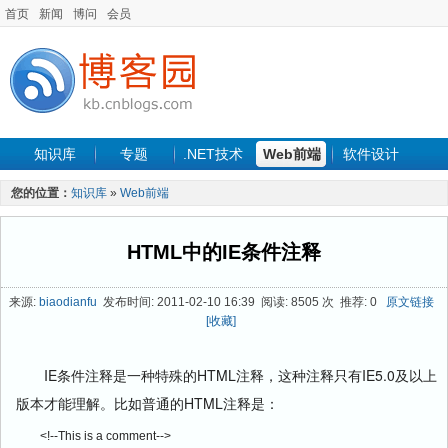
首页
新闻
博问
会员
知识库
专题
.NET技术
Web前端
软件设计
手机开发
软件工程
程序人生
项目管理
数据库
您的位置：
知识库
»
Web前端
最新文章
HTML中的IE条件注释
来源:
biaodianfu
发布时间: 2011-02-10 16:39 阅读: 8505 次 推荐: 0
原文链接
[收藏]
IE条件注释是一种特殊的HTML注释，这种注释只有IE5.0及以上
版本才能理解。比如普通的HTML注释是：
<!--This is a comment-->