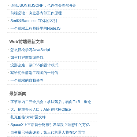
说说JSON和JSONP，也许你会豁然开朗
前端必读：浏览器内部工作原理
Serif和Sans-serif字体的区别
一个前端工程师眼里的NodeJS
Web前端最新文章
怎么轻松学习JavaScript
如何打好前端游击战
没那么难，谈CSS的设计模式
写给初学前端工程师的一封信
一个前端的自我修养
最新新闻
字节年内二开全员会：承认落后，转向To B，重仓年轻人
大厂抢滩办公入口：AI正在吃掉Office
扎克伯格“对标”梁文峰
SpaceX上市后首份财报引发暴跌？理想中的万亿营收太空AI公司，正在靠地面AI云挣钱
自变量已秘密递表，第三代机器人将在Q4面市