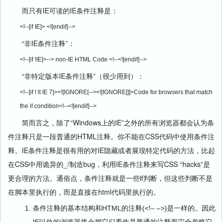
而只有IE可读的IE条件注释是：
<!--[if IE]> <![endif]-->
“非IE条件注释”：
<!--[if !IE]>--> non-IE HTML Code <!--<![endif]-->
“非特定版本IE条件注释”（很少用到）：
<!--[if ! lt IE 7]><![IGNORE[--><![IGNORE[]]>Code for browsers that match 
the if condition<!--<![endif]-->
简而言之，除了“Windows上的IE”之外的所有浏览器都会认为条
件注释只是一段普通的HTML注释。你不能在CSS代码中使用条件注
释。IE条件注释是很有用的对IE隐藏或者展现特定代码的方法，比起
在CSS中用诡异的_/制造bug，利用IE条件注释来写CSS “hacks”是
更合理的方法。通俗点，条件注释就是一些if判断，但这些判断不是
在脚本里执行的，而是直接在html代码里执行的。
条件注释的基本结构和HTML的注释(<!– –>)是一样的。因此