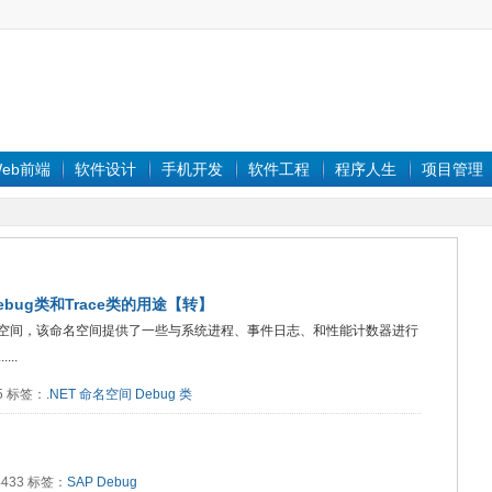
eb前端
软件设计
手机开发
软件工程
程序人生
项目管理
的Debug类和Trace类的用途【转】
ostics命名空间，该命名空间提供了一些与系统进程、事件日志、和性能计数器进行
..
85 标签：
.NET
命名空间
Debug
类
：4433 标签：
SAP
Debug