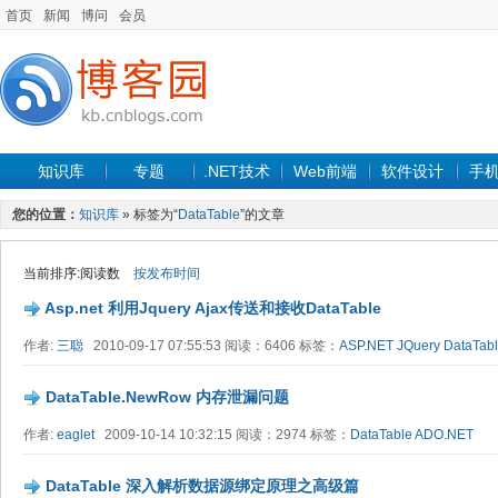
首页
新闻
博问
会员
知识库
专题
.NET技术
Web前端
软件设计
手
您的位置：
知识库
» 标签为“
DataTable
”的文章
当前排序:阅读数
按发布时间
Asp.net 利用Jquery Ajax传送和接收DataTable
作者:
三聪
2010-09-17 07:55:53 阅读：6406 标签：
ASP.NET
JQuery
DataTab
DataTable.NewRow 内存泄漏问题
作者:
eaglet
2009-10-14 10:32:15 阅读：2974 标签：
DataTable
ADO.NET
DataTable 深入解析数据源绑定原理之高级篇