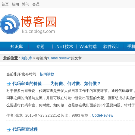
首页
新闻
博问
会员
知识库
专题
.NET技术
Web前端
软件设计
手
您的位置：
知识库
» 标签为“
CodeReview
”的文章
当前排序:发布时间
按阅读数
代码审查的价值——为何做、何时做、如何做？
对于很多公司来说，代码审查是开发人员日常工作中的重要环节。通过代码审查
同事之间的沟通与交流，并且可以在讨论中迸发出智慧的火花。但要想成功实施
么要进行代码审查、何时做、如何做，这是摆在我们面前的3个重要问题。针对于这3
作者: 张龙 2015-07-23 22:22:52 阅读：9893 标签：
CodeReview
代码审查过程