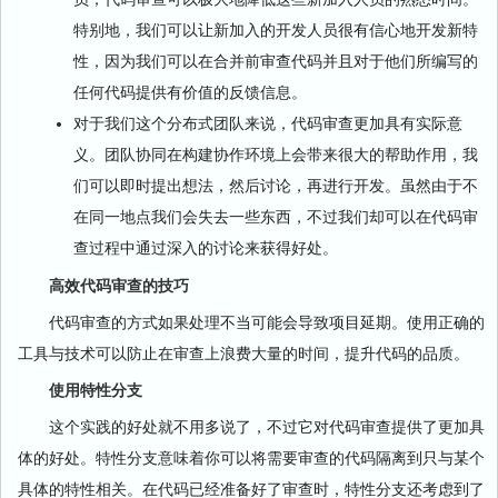
特别地，我们可以让新加入的开发人员很有信心地开发新特
性，因为我们可以在合并前审查代码并且对于他们所编写的
任何代码提供有价值的反馈信息。
对于我们这个分布式团队来说，代码审查更加具有实际意
义。团队协同在构建协作环境上会带来很大的帮助作用，我
们可以即时提出想法，然后讨论，再进行开发。虽然由于不
在同一地点我们会失去一些东西，不过我们却可以在代码审
查过程中通过深入的讨论来获得好处。
高效代码审查的技巧
代码审查的方式如果处理不当可能会导致项目延期。使用正确的
工具与技术可以防止在审查上浪费大量的时间，提升代码的品质。
使用特性分支
这个实践的好处就不用多说了，不过它对代码审查提供了更加具
体的好处。特性分支意味着你可以将需要审查的代码隔离到只与某个
具体的特性相关。在代码已经准备好了审查时，特性分支还考虑到了