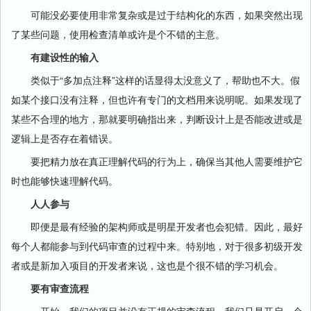
可能没必要使用非常复杂或是过于结构化的东西，如果突然出现
了某些问题，使用检查清单或许是个不错的主意。
有建设性的输入
类似于“多加点注释”这样的话显得太没意义了，帮助也不大。假
如某个接口没有注释，但也许有专门的文档用来说明呢。如果发现了
某些不合理的地方，那就要明确指出来，判断设计上是否能改进或是
逻辑上是否存在着错误。
要把精力放在真正理解代码的行为上，确保当其他人需要维护它
时也能够快速理解代码。
人人参与
即便是最有经验的架构师或是明星开发者也会犯错。因此，最好
每个人都能参与到代码审查的过程中来。特别地，对于很多初级开发
者或是新加入项目的开发者来说，这也是个很不错的学习机会。
要有审查流程