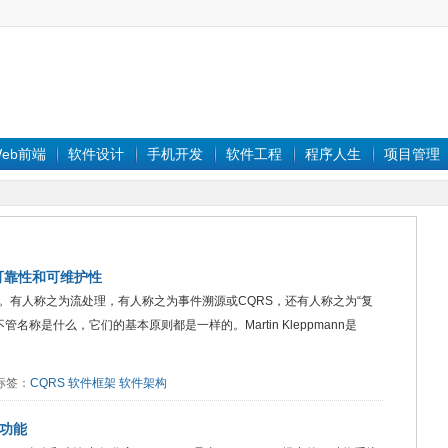
eb前端
软件设计
手机开发
软件工程
程序人生
项目管理
可靠性和可维护性
。有人称之为流处理，有人称之为事件溯源或CQRS，还有人称之为“复
g）”。不管名称是什么，它们的基本原则都是一样的。Martin Kleppmann是
1 标签：
CQRS
软件框架
软件架构
统功能