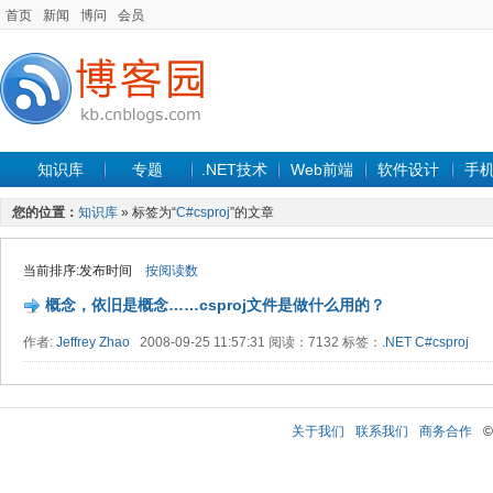
首页
新闻
博问
会员
知识库
专题
.NET技术
Web前端
软件设计
手
您的位置：
知识库
» 标签为“
C#csproj
”的文章
当前排序:发布时间
按阅读数
概念，依旧是概念……csproj文件是做什么用的？
作者:
Jeffrey Zhao
2008-09-25 11:57:31 阅读：7132 标签：
.NET
C#csproj
关于我们
联系我们
商务合作
©