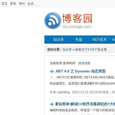
首页
新闻
博问
会员
知识库
专题
.NET技术
W
您的位置：
知识库
» 标签为“
C#.NET
”的文章
当前排序:发布时间
按阅读数
.NET 4.0 之 Dynamic 动态类型
一、.NET4.0主要新特性 .NET4.0在.Ne
的这篇博文。这里我们着重讲解C#4.0的Dynamic特.
作者:
ryanding
2010-12-21 16:19:00 阅读：
看似简单!解读C#程序员最易犯的7大
编程时犯错是必然的，即使是一个很小的错误也