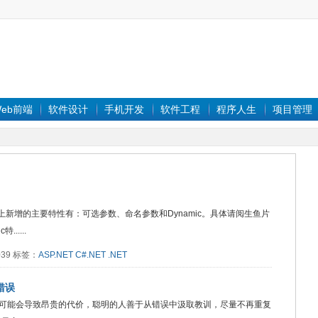
eb前端
软件设计
手机开发
软件工程
程序人生
项目管理
t3.5基础上新增的主要特性有：可选参数、命名参数和Dynamic。具体请阅生鱼片
.....
2039 标签：
ASP.NET
C#.NET
.NET
错误
可能会导致昂贵的代价，聪明的人善于从错误中汲取教训，尽量不再重复