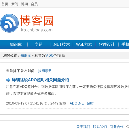
首页
新闻
博问
会员
知识库
专题
.NET技术
Web前端
软件设计
手
您的位置：
知识库
» 标签为“
ADO
”的文章
当前排序:发布时间
按阅读数
详细述说ADO超时相关问题介绍
注意在将ADO超时合并到数据库应用程序之前，一定要确保连接提供程序和数据
获，希望本文能教会你更多东西。
2010-09-19 07:25:41 阅读：2449 标签：
ADO
.NET
超时
关于我们
联系我们
商务合作
©