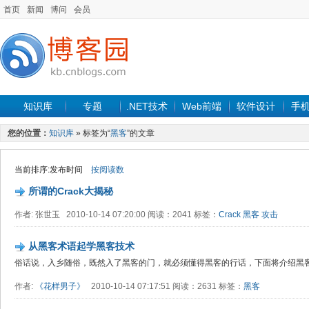
首页
新闻
博问
会员
知识库
专题
.NET技术
Web前端
软件设计
手
您的位置：
知识库
» 标签为“
黑客
”的文章
当前排序:发布时间
按阅读数
所谓的Crack大揭秘
作者: 张世玉 2010-10-14 07:20:00 阅读：2041 标签：
Crack
黑客
攻击
从黑客术语起学黑客技术
俗话说，入乡随俗，既然入了黑客的门，就必须懂得黑客的行话，下面将介绍黑
作者:
《花样男子》
2010-10-14 07:17:51 阅读：2631 标签：
黑客