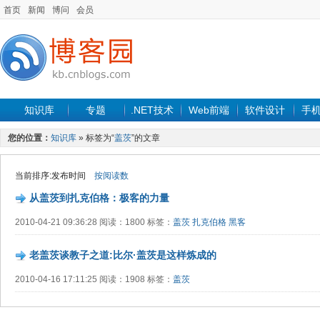
首页
新闻
博问
会员
知识库
专题
.NET技术
Web前端
软件设计
手
您的位置：
知识库
» 标签为“
盖茨
”的文章
当前排序:发布时间
按阅读数
从盖茨到扎克伯格：极客的力量
2010-04-21 09:36:28 阅读：1800 标签：
盖茨
扎克伯格
黑客
老盖茨谈教子之道:比尔·盖茨是这样炼成的
2010-04-16 17:11:25 阅读：1908 标签：
盖茨