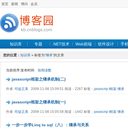
首页
新闻
博问
会员
知识库
专题
.NET技术
Web前端
软件设计
手
您的位置：
知识库
» 标签为“
继承
”的文章
当前排序:发布时间
按阅读数
javascript框架之继承机制(二)
作者:
司徒正美
2009-11-08 15:09:51 阅读：2267 标签：
javascrip
t框架
继承
javascript框架之继承机制(一)
作者:
司徒正美
2009-11-08 15:05:58 阅读：1442 标签：
javascrip
t框架
继承
一步一步学Linq to sql（八）：继承与关系