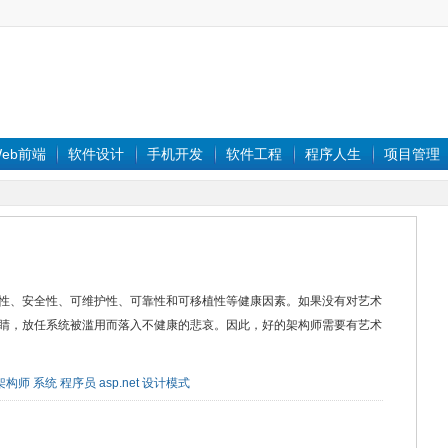
eb前端
软件设计
手机开发
软件工程
程序人生
项目管理
性、安全性、可维护性、可靠性和可移植性等健康因素。如果没有对艺术
睛，放任系统被滥用而落入不健康的悲哀。因此，好的架构师需要有艺术
架构师
系统
程序员
asp.net
设计模式