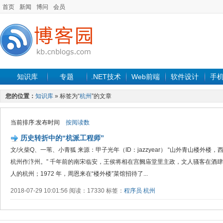
首页
新闻
博问
会员
知识库
专题
.NET技术
Web前端
软件设计
手
您的位置：
知识库
» 标签为“
杭州
”的文章
当前排序:发布时间
按阅读数
历史转折中的“杭派工程师”
文/火柴Q、一苇、小青狐 来源：甲子光年（ID：jazzyear） “山外青山楼外
杭州作汴州。” 千年前的南宋临安，王侯将相在宫阙庙堂里主政，文人骚客在酒
人的杭州；1972 年，周恩来在“楼外楼”菜馆招待了...
2018-07-29 10:01:56 阅读：17330 标签：
程序员
杭州