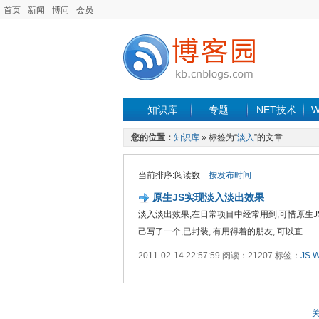
首页
新闻
博问
会员
知识库
专题
.NET技术
W
您的位置：
知识库
» 标签为“
淡入
”的文章
当前排序:阅读数
按发布时间
原生JS实现淡入淡出效果
淡入淡出效果,在日常项目中经常用到,可惜原生J
己写了一个,已封装, 有用得着的朋友, 可以直......
2011-02-14 22:57:59 阅读：21207 标签：
JS
W