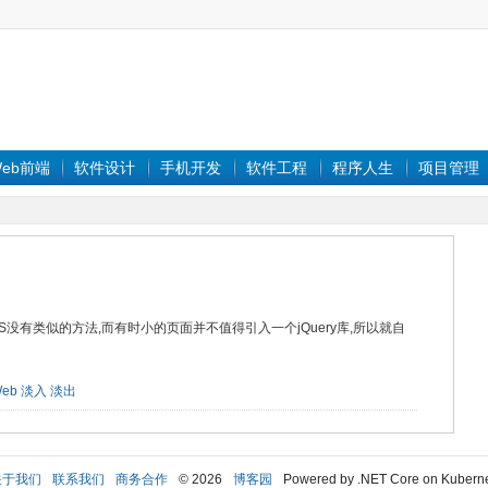
eb前端
软件设计
手机开发
软件工程
程序人生
项目管理
S没有类似的方法,而有时小的页面并不值得引入一个jQuery库,所以就自
eb
淡入
淡出
关于我们
联系我们
商务合作
© 2026
博客园
Powered by .NET Core on Kubern