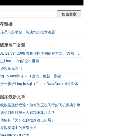
荐链接
程序员问答平台，解决您的技术难题
据库热门文章
SQL Server 2008 数据库同步的两种方式 （发布、订阅）
进Linq--Linq横空出世篇
漫谈数据库索引
inq To Xml学习 － 3.查询、更新、删除
步一步学Linq to sql（二）：DataContext与实体
据库最新文章
在线数据迁移经验：如何为正在飞行的飞机更换引擎
我该如何向非技术人解释SQL注入？
通俗解释「为什么数据库难以拓展」
内存数据库中的索引技术
zure的NoSQL技术