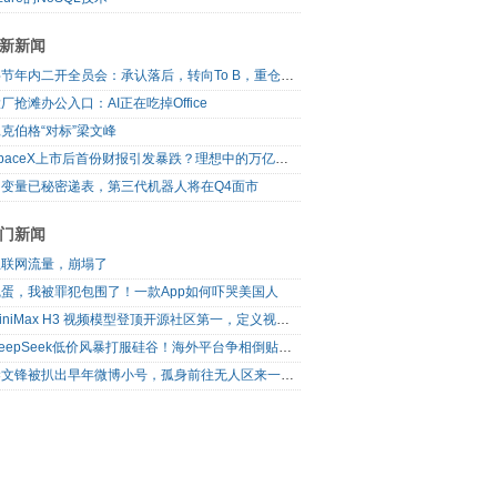
新新闻
字节年内二开全员会：承认落后，转向To B，重仓年轻人
厂抢滩办公入口：AI正在吃掉Office
克伯格“对标”梁文峰
SpaceX上市后首份财报引发暴跌？理想中的万亿营收太空AI公司，正在靠地面AI云挣钱
自变量已秘密递表，第三代机器人将在Q4面市
门新闻
互联网流量，崩塌了
完蛋，我被罪犯包围了！一款App如何吓哭美国人
MiniMax H3 视频模型登顶开源社区第一，定义视频模型领域“斩杀线”
DeepSeek低价风暴打服硅谷！海外平台争相倒贴V4 Flash
梁文锋被扒出早年微博小号，孤身前往无人区来一场相当 deep 的 seek 旅行