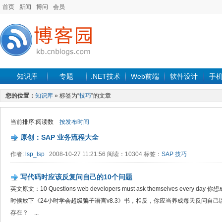
首页
新闻
博问
会员
知识库
专题
.NET技术
Web前端
软件设计
手
您的位置：
知识库
» 标签为“
技巧
”的文章
当前排序:阅读数
按发布时间
原创：SAP 业务流程大全
作者:
lsp_lsp
2008-10-27 11:21:56 阅读：10304 标签：
SAP
技巧
写代码时应该反复问自己的10个问题
英文原文：10 Questions web developers must ask themselves ever
时候放下《24小时学会超级骗子语言v8.3》书，相反，你应当养成每天反问自己
存在？ ...