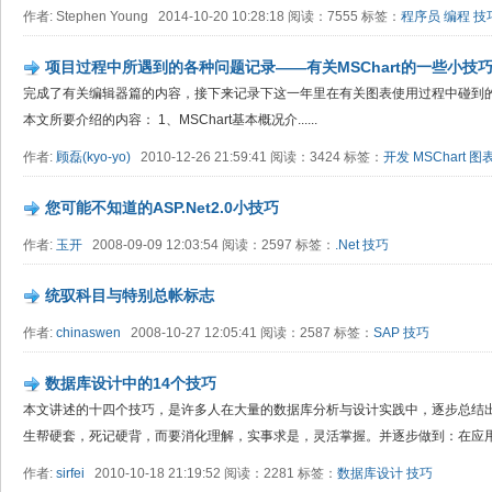
作者: Stephen Young 2014-10-20 10:28:18 阅读：7555 标签：
程序员
编程
技
项目过程中所遇到的各种问题记录——有关MSChart的一些小技
完成了有关编辑器篇的内容，接下来记录下这一年里在有关图表使用过程中碰到的
本文所要介绍的内容： 1、MSChart基本概况介......
作者:
顾磊(kyo-yo)
2010-12-26 21:59:41 阅读：3424 标签：
开发
MSChart
图
您可能不知道的ASP.Net2.0小技巧
作者:
玉开
2008-09-09 12:03:54 阅读：2597 标签：
.Net
技巧
统驭科目与特别总帐标志
作者:
chinaswen
2008-10-27 12:05:41 阅读：2587 标签：
SAP
技巧
数据库设计中的14个技巧
本文讲述的十四个技巧，是许多人在大量的数据库分析与设计实践中，逐步总结
生帮硬套，死记硬背，而要消化理解，实事求是，灵活掌握。并逐步做到：在应
作者:
sirfei
2010-10-18 21:19:52 阅读：2281 标签：
数据库设计
技巧