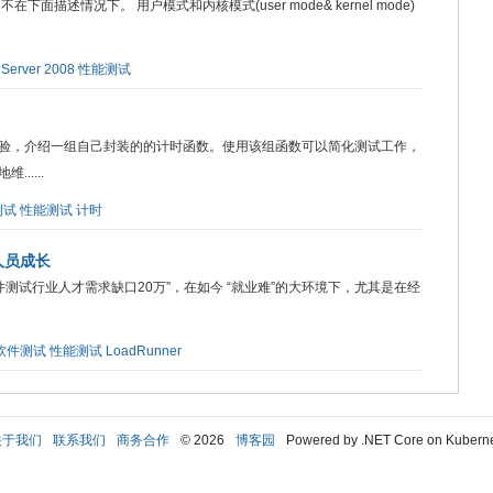
下面描述情况下。 用户模式和内核模式(user mode& kernel mode)
Server 2008
性能测试
验，介绍一组自己封装的的计时函数。使用该组函数可以简化测试工作，
....
测试
性能测试
计时
人员成长
测试行业人才需求缺口20万”，在如今 “就业难”的大环境下，尤其是在经
软件测试
性能测试
LoadRunner
关于我们
联系我们
商务合作
© 2026
博客园
Powered by .NET Core on Kubern