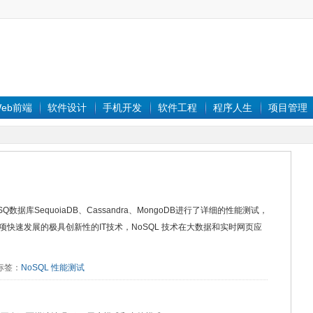
eb前端
软件设计
手机开发
软件工程
程序人生
项目管理
数据库SequoiaDB、Cassandra、MongoDB进行了详细的性能测试，
为一项快速发展的极具创新性的IT技术，NoSQL 技术在大数据和实时网页应
7 标签：
NoSQL
性能测试