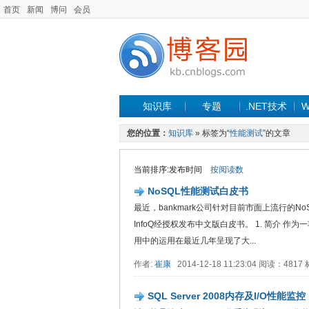
首页
新闻
博问
会员
知识库
专题
.NET技术
W
您的位置：
知识库
» 标签为“
性能测试
”的文章
当前排序:发布时间
按阅读数
NoSQL性能测试白皮书
最近，bankmark公司针对目前市面上流行的NoSQ
InfoQ经授权发布中文版白皮书。 1. 简介 作
用中的运用在最近几年呈现了大...
作者:
崔康
2014-12-18 11:23:04 阅读：481
SQL Server 2008内存及I/O性能监控