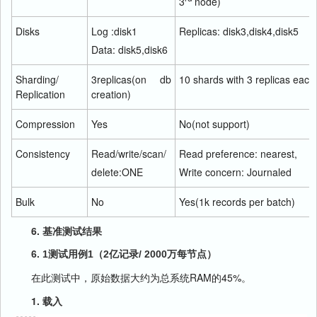
3
node)
Disks
Log :disk1
Replicas: disk3,disk4,disk5
Data: disk5,disk6
Sharding/
3replicas(on db
10 shards with 3 replicas each
Replication
creation)
Compression
Yes
No(not support)
Consistency
Read/write/scan/
Read preference: nearest,
delete:ONE
Write concern: Journaled
Bulk
No
Yes(1k records per batch)
6. 基准测试结果
6. 1测试用例1（2亿记录/ 2000万每节点）
在此测试中，原始数据大约为总系统RAM的45%。
1. 载入