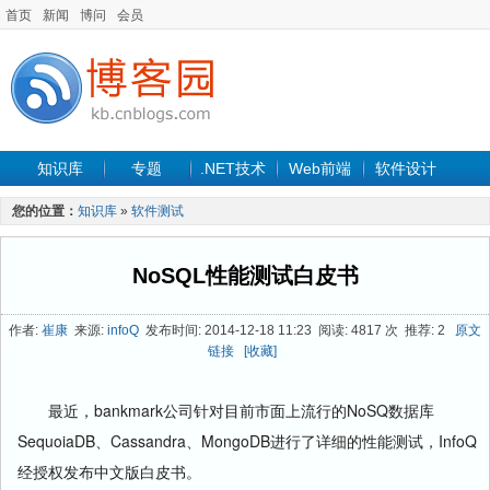
首页
新闻
博问
会员
知识库
专题
.NET技术
Web前端
软件设计
手机开发
软件工程
程序人生
项目管理
数据库
您的位置：
知识库
»
软件测试
最新文章
NoSQL性能测试白皮书
作者:
崔康
来源:
infoQ
发布时间: 2014-12-18 11:23 阅读: 4817 次 推荐: 2
原文
链接
[收藏]
最近，bankmark公司针对目前市面上流行的NoSQ数据库
SequoiaDB、Cassandra、MongoDB进行了详细的性能测试，InfoQ
经授权发布中文版白皮书。