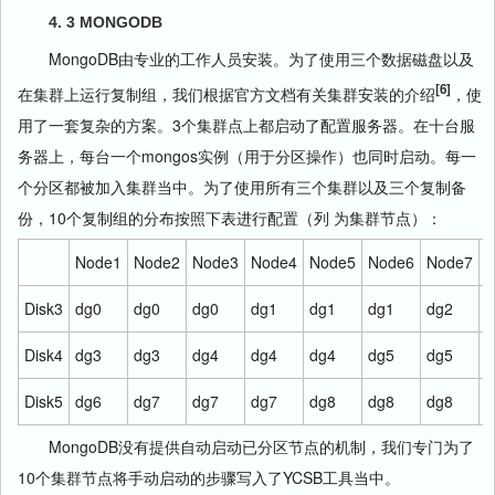
4. 3 MONGODB
MongoDB由专业的工作人员安装。为了使用三个数据磁盘以及
[6]
在集群上运行复制组，我们根据官方文档有关集群安装的介绍
，使
用了一套复杂的方案。3个集群点上都启动了配置服务器。在十台服
务器上，每台一个mongos实例（用于分区操作）也同时启动。每一
个分区都被加入集群当中。为了使用所有三个集群以及三个复制备
份，10个复制组的分布按照下表进行配置（列 为集群节点）：
Node1
Node2
Node3
Node4
Node5
Node6
Node7
N
Disk3
dg0
dg0
dg0
dg1
dg1
dg1
dg2
d
Disk4
dg3
dg3
dg4
dg4
dg4
dg5
dg5
d
Disk5
dg6
dg7
dg7
dg7
dg8
dg8
dg8
d
MongoDB没有提供自动启动已分区节点的机制，我们专门为了
10个集群节点将手动启动的步骤写入了YCSB工具当中。