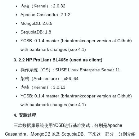
内核（Kernel）: 2.6.32
Apache Cassandra: 2.1.2
MongoDB: 2.6.5
SequoiaDB: 1.8
YCSB: 0.1.4 master (brianfrankcooper version at Github)
with bankmark changes (see 4.1)
3. 2.2
HP ProLiant BL465c (used as client)
操作系统（OS）: SUSE Linux Enterprise Server 11
架构（Architecture）: x86_64
内核（Kernel）: 3.0.13
YCSB: 0.1.4 master (brianfrankcooper version at Github)
with bankmark changes (see 4.1)
4. 安装过程
三款数据库系统使用YCSB进行基准测试，分别是Apache
Cassandra、MongoDB 以及 SequoiaDB。下来这一部分，分别介绍