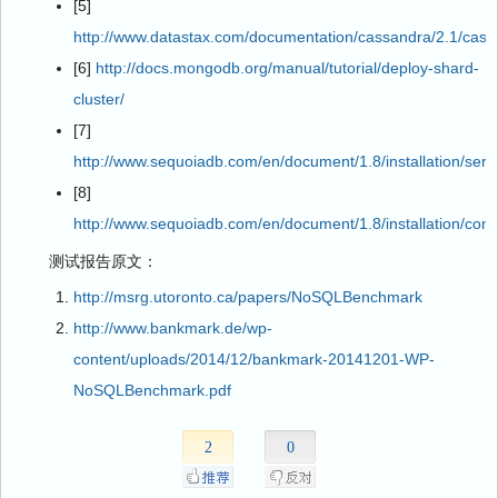
[5]
http://www.datastax.com/documentation/cassandra/2.1/cassa
[6]
http://docs.mongodb.org/manual/tutorial/deploy-shard-
cluster/
[7]
http://www.sequoiadb.com/en/document/1.8/installation/server
[8]
http://www.sequoiadb.com/en/document/1.8/installation/confi
测试报告原文：
http://msrg.utoronto.ca/papers/NoSQLBenchmark
http://www.bankmark.de/wp-
content/uploads/2014/12/bankmark-20141201-WP-
NoSQLBenchmark.pdf
2
0