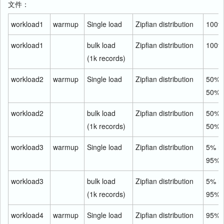
文件：
workload1
warmup
Single load
Zipfian distribution
100%
workload1
bulk load
Zipfian distribution
100%
(1k records)
workload2
warmup
Single load
Zipfian distribution
50% 
50% 
workload2
bulk load
Zipfian distribution
50% 
(1k records)
50% i
workload3
warmup
Single load
Zipfian distribution
5% re
95% 
workload3
bulk load
Zipfian distribution
5% re
(1k records)
95% 
workload4
warmup
Single load
Zipfian distribution
95% 