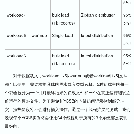
5% u
workload4
bulk load
Zipfian distribution
95% 
(1k records)
5% u
workload5
warmup
Single load
latest distribution
95% 
5% u
workload6
bulk load
latest distribution
95% 
(1k records)
5% in
对于数据载入，workload[1-5]-warmup或者workload[1-5]文件
都可以使用，需要根据具体的需求载入类型选择。5种负载中的每一
个都会被分为一个针对最终结果的负载文件和一个在真正运行测试之
前运行的预热文件。为了避免和YCSB的内部访问记录控制部分冲
突，预热阶段将不会进行插入操作。通过一个线程扩展的测试，我们
发现每个YCSB实例将会使用64个线程对于所有的3个系统都是表现
最好的。