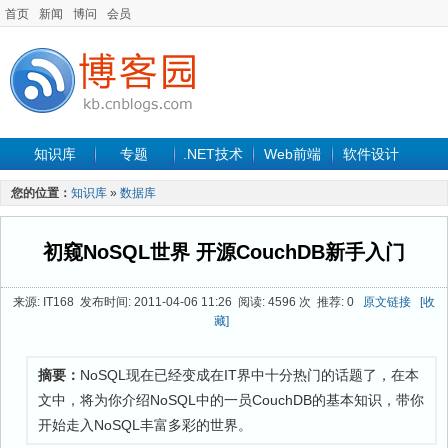
首页
新闻
博问
会员
知识库
专题
.NET技术
Web前端
软件设计
手机开发
软件工程
程序人生
项目管理
数据库
您的位置：
知识库
»
数据库
最新文章
初窥NoSQL世界 开源CouchDB新手入门
来源: IT168 发布时间: 2011-04-06 11:26 阅读: 4596 次 推荐: 0
原文链接
[收
藏]
摘要：
NoSQL现在已经变成在IT界中十分热门的话题了，在本
文中，将为你介绍NoSQL中的一员CouchDB的基本知识，带你
开始走入NoSQL丰富多彩的世界。