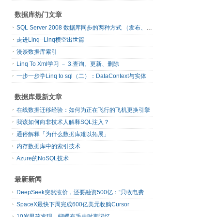
数据库热门文章
SQL Server 2008 数据库同步的两种方式 （发布、订阅）
走进Linq--Linq横空出世篇
漫谈数据库索引
Linq To Xml学习 － 3.查询、更新、删除
一步一步学Linq to sql（二）：DataContext与实体
数据库最新文章
在线数据迁移经验：如何为正在飞行的飞机更换引擎
我该如何向非技术人解释SQL注入？
通俗解释「为什么数据库难以拓展」
内存数据库中的索引技术
Azure的NoSQL技术
最新新闻
DeepSeek突然涨价，还要融资500亿：“只收电费钱”的梁文锋，变了吗？
SpaceX最快下周完成600亿美元收购Cursor
10岁男孩发现，蝴蝶有毛虫时期记忆