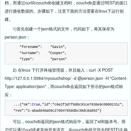
档，而通过curl向couchdb创建文档时，couchdb是通过REST的接口
进行接收数据的。步骤如下，注意下面的方法需要在linux下运行创
建。
1)首先创建一个json格式的文件，代码如下，将其保存为
person.json：
"
forename
"
:    
"
Gavin
"
,   
"
surname
"
:    
"
Cooper
"
, 
"
type
"
:        
"
person
"
2) 在linux 下打开终端管理器，并且输入：curl -X POST
http://127.0.0.1:5984/mycouchshop/ -d @person.json -H "Content-
Type: application/json"，而couchdb会返回如下所示的json格式响
应：
...{
"
ok
"
:
true
,
"
id
"
:
"
c6e2f3d7f8d0c91ce7938e9c0800131c
"
,
"
rev
"
:
"
1-abadd48a09c270047658dbc38dc8a892
"
}
可以，couchdb返回的json格式响应中，返回了id和版本号。用
户可以通过curl或者其他开发语言，向couchdb提交符合RESTFUL格