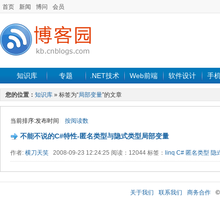
首页
新闻
博问
会员
知识库
专题
.NET技术
Web前端
软件设计
手
您的位置：
知识库
» 标签为“
局部变量
”的文章
当前排序:发布时间
按阅读数
不能不说的C#特性-匿名类型与隐式类型局部变量
作者:
横刀天笑
2008-09-23 12:24:25 阅读：12044 标签：
linq
C#
匿名类型
隐
关于我们
联系我们
商务合作
©