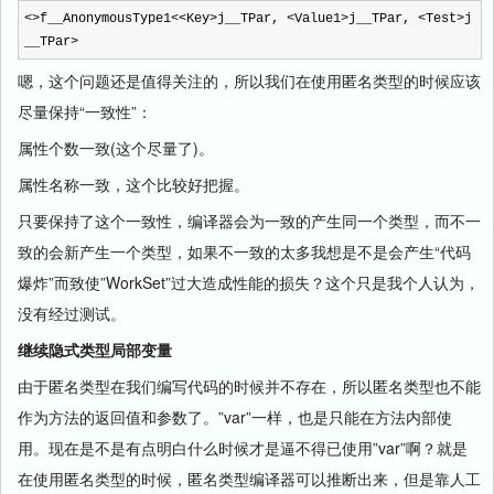
<>
f__AnonymousType1
<<
Key
>
j__TPar,
<
Value1
>
j__TPar,
<
Test
>
j
__TPar
>
嗯，这个问题还是值得关注的，所以我们在使用匿名类型的时候应该
尽量保持“一致性”：
属性个数一致(这个尽量了)。
属性名称一致，这个比较好把握。
只要保持了这个一致性，编译器会为一致的产生同一个类型，而不一
致的会新产生一个类型，如果不一致的太多我想是不是会产生“代码
爆炸”而致使”WorkSet”过大造成性能的损失？这个只是我个人认为，
没有经过测试。
继续隐式类型局部变量
由于匿名类型在我们编写代码的时候并不存在，所以匿名类型也不能
作为方法的返回值和参数了。”var”一样，也是只能在方法内部使
用。现在是不是有点明白什么时候才是逼不得已使用”var”啊？就是
在使用匿名类型的时候，匿名类型编译器可以推断出来，但是靠人工