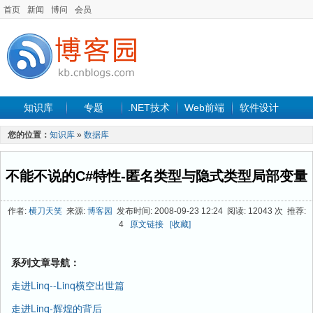
首页
新闻
博问
会员
知识库
专题
.NET技术
Web前端
软件设计
手机开发
软件工程
程序人生
项目管理
数据库
您的位置：
知识库
»
数据库
最新文章
不能不说的C#特性-匿名类型与隐式类型局部变量
作者:
横刀天笑
来源:
博客园
发布时间: 2008-09-23 12:24 阅读: 12043 次 推荐:
4
原文链接
[收藏]
系列文章导航：
走进Linq--Linq横空出世篇
走进Linq-辉煌的背后