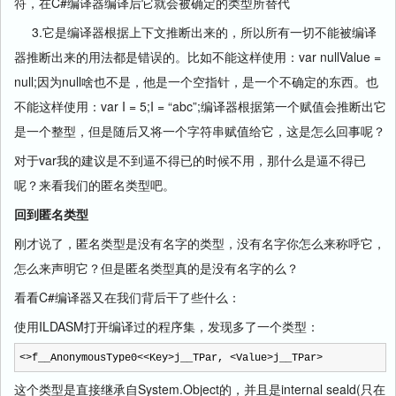
符，在C#编译器编译后它就会被确定的类型所替代
3.它是编译器根据上下文推断出来的，所以所有一切不能被编译
器推断出来的用法都是错误的。比如不能这样使用：var nullValue =
null;因为null啥也不是，他是一个空指针，是一个不确定的东西。也
不能这样使用：var I = 5;I = “abc”;编译器根据第一个赋值会推断出它
是一个整型，但是随后又将一个字符串赋值给它，这是怎么回事呢？
对于var我的建议是不到逼不得已的时候不用，那什么是逼不得已
呢？来看我们的匿名类型吧。
回到匿名类型
刚才说了，匿名类型是没有名字的类型，没有名字你怎么来称呼它，
怎么来声明它？但是匿名类型真的是没有名字的么？
看看C#编译器又在我们背后干了些什么：
使用ILDASM打开编译过的程序集，发现多了一个类型：
<>
f__AnonymousType0
<<
Key
>
j__TPar,
<
Value
>
j__TPar
>
这个类型是直接继承自System.Object的，并且是internal seald(只在