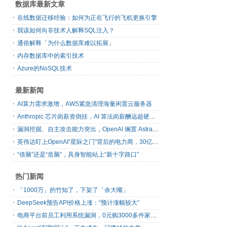
数据库最新文章
在线数据迁移经验：如何为正在飞行的飞机更换引擎
我该如何向非技术人解释SQL注入？
通俗解释「为什么数据库难以拓展」
内存数据库中的索引技术
Azure的NoSQL技术
最新新闻
AI算力需求激增，AWS紧急清理海量闲置云服务器
Anthropic 芯片岗薪资倒挂，AI 算法岗薪酬远超硬件工程师
漏洞挖掘、自主攻击能力突出，OpenAI 搁置 Astra 模型发布
英伟达盯上OpenAI“星际之门”背后的电力商，30亿美元直接入股
“借脑”还是“造脑”，具身智能站上“新十字路口”
热门新闻
「1000万」的竹知了，下架了「余大嘴」
DeepSeek预告API价格上涨：“预计涨幅较大”
电商平台前员工利用系统漏洞，0元购3000多件家电！