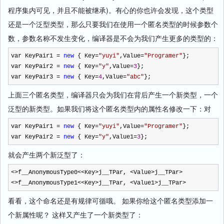
程序集内可见，并且不能被继承)。有心的你也许会发现，这个类型
还是一个泛型类型，那么只要我们在使用一个匿名类型的时候参数个
数，参数名称不发生变化，编译器是不会为我们产生更多的类型的：
var KeyPair1
=
new
{ Key
=
"
yuyi
"
,Value
=
"
Programer
"
};
var KeyPair2
=
new
{ Key
=
"
y
"
,Value
=
3
};
var KeyPair3
=
new
{ Key
=
4
,Value
=
"
abc
"
};
上面三个匿名类型，编译器只会为我们在背后产生一个新类型，一个
泛型的新类型。如果我们将这个匿名类型内的属性名修改一下：对
var KeyPair1
=
new
{ Key
=
"
yuyi
"
,Value
=
"
Programer
"
};
var KeyPair2
=
new
{ Key
=
"
y
"
,Value1
=
3
};
就会产生两个新泛型了：
<>
f__AnonymousType0
<<
Key
>
j__TPar,
<
Value
>
j__TPar
>
<>
f__AnonymousType1
<<
Key
>
j__TPar,
<
Value1
>
j__TPar
>
看看，这个命名还是有规律可循哦。 如果你给这个匿名类型添加一
个新属性呢？ 这样又产生了一个新类型了：