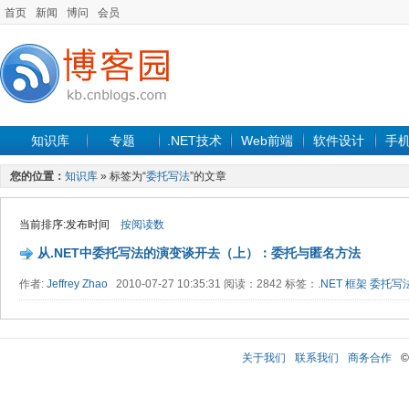
首页
新闻
博问
会员
知识库
专题
.NET技术
Web前端
软件设计
手
您的位置：
知识库
» 标签为“
委托写法
”的文章
当前排序:发布时间
按阅读数
从.NET中委托写法的演变谈开去（上）：委托与匿名方法
作者:
Jeffrey Zhao
2010-07-27 10:35:31 阅读：2842 标签：
.NET
框架
委托写
关于我们
联系我们
商务合作
©