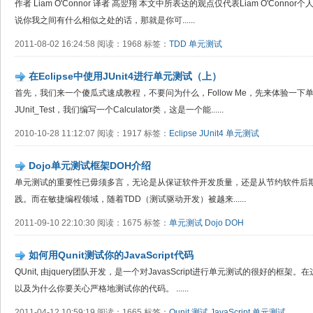
作者 Liam O'Connor 译者 高翌翔 本文中所表达的观点仅代表Liam O'Conn
说你我之间有什么相似之处的话，那就是你可......
2011-08-02 16:24:58 阅读：1968 标签：
TDD
单元测试
在Eclipse中使用JUnit4进行单元测试（上）
首先，我们来一个傻瓜式速成教程，不要问为什么，Follow Me，先来体验一下
JUnit_Test，我们编写一个Calculator类，这是一个能......
2010-10-28 11:12:07 阅读：1917 标签：
Eclipse
JUnit4
单元测试
Dojo单元测试框架DOH介绍
单元测试的重要性已毋须多言，无论是从保证软件开发质量，还是从节约软件后
践。而在敏捷编程领域，随着TDD（测试驱动开发）被越来......
2011-09-10 22:10:30 阅读：1675 标签：
单元测试
Dojo
DOH
如何用Qunit测试你的JavaScript代码
QUnit, 由jquery团队开发，是一个对JavasScript进行单元测试的很好的框架
以及为什么你要关心严格地测试你的代码。 ......
2011-04-12 10:59:19 阅读：1665 标签：
Qunit
测试
JavaScript
单元测试