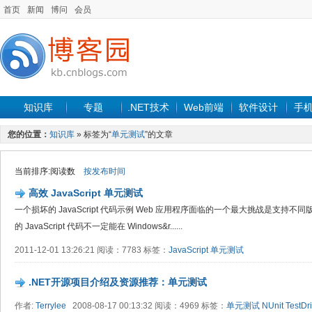
首页
新闻
博问
会员
知识库
专题
.NET技术
Web前端
软件设计
手
您的位置：
知识库
» 标签为“
单元测试
”的文章
当前排序:阅读数
按发布时间
高效 JavaScript 单元测试
一个损坏的 JavaScript 代码示例 Web 应用程序面临的一个最大挑战是支持不同版本
的 JavaScript 代码不一定能在 Windows&r......
2011-12-01 13:26:21 阅读：7783 标签：
JavaScript
单元测试
.NET开源项目介绍及资源推荐：单元测试
作者:
Terrylee
2008-08-17 00:13:32 阅读：4969 标签：
单元测试
NUnit
TestDr