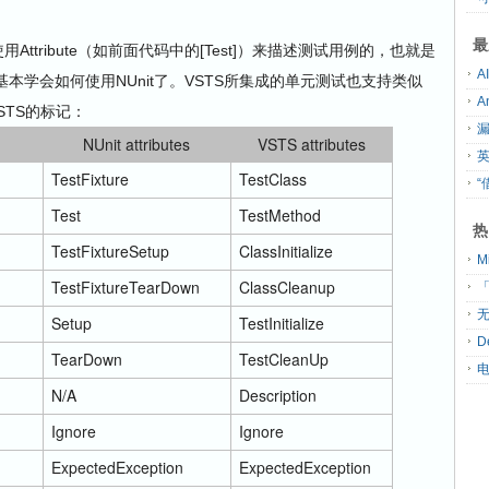
最
使用Attribute（如前面代码中的[Test]）来描述测试用例的，也就是
也就基本学会如何使用NUnit了。VSTS所集成的单元测试也支持类似
和VSTS的标记：
NUnit attributes
VSTS attributes
TestFixture
TestClass
“
Test
TestMethod
热
TestFixtureSetup
ClassInitialize
TestFixtureTearDown
ClassCleanup
「
无
Setup
TestInitialize
D
TearDown
TestCleanUp
N/A
Description
Ignore
Ignore
ExpectedException
ExpectedException