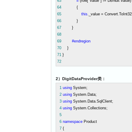
63
if
(row[
"
Value
"
]
!=
DBNull.Value)
64
{
65
this
._value
=
Convert.ToInt32
66
}
67
}
68
69
#endregion
70
}
71
}
72
2）DigitDataProvider类：
1
using
System;
2
using
System.Data;
3
using
System.Data.SqlClient;
4
using
System.Collections;
5
6
namespace
Product
7
{