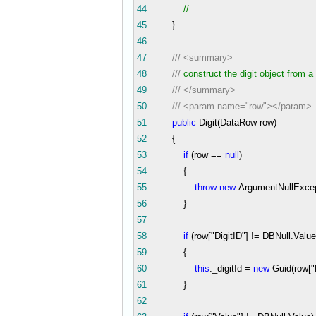
44
//
45
}
46
47
///
<summary>
48
///
construct the digit object from a
49
///
</summary>
50
///
<param name="row"></param>
51
public
Digit(DataRow row)
52
{
53
if
(row
==
null
)
54
{
55
throw
new
ArgumentNullExcept
56
}
57
58
if
(row[
"
DigitID
"
]
!=
DBNull.Value
59
{
60
this
._digitId
=
new
Guid(row[
"
61
}
62