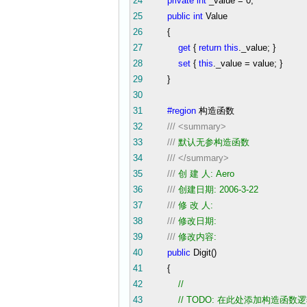
24
private
int
_value
=
0
;
25
public
int
Value
26
{
27
get
{
return
this
._value; }
28
set
{
this
._value
=
value; }
29
}
30
31
#region
构造函数
32
///
<summary>
33
///
默认无参构造函数
34
///
</summary>
35
///
创 建 人: Aero
36
///
创建日期: 2006-3-22
37
///
修 改 人:
38
///
修改日期:
39
///
修改内容:
40
public
Digit()
41
{
42
//
43
//
TODO: 在此处添加构造函数