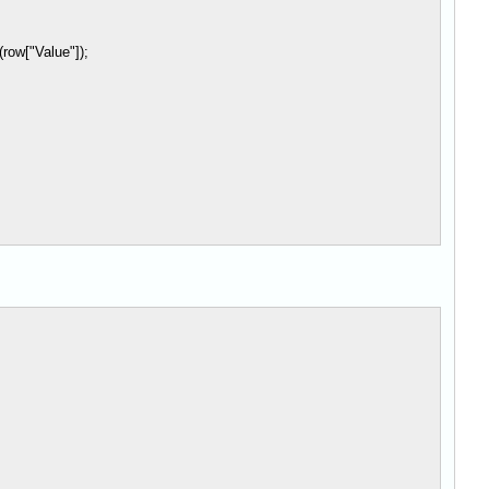
(row[
"
Value
"
]);