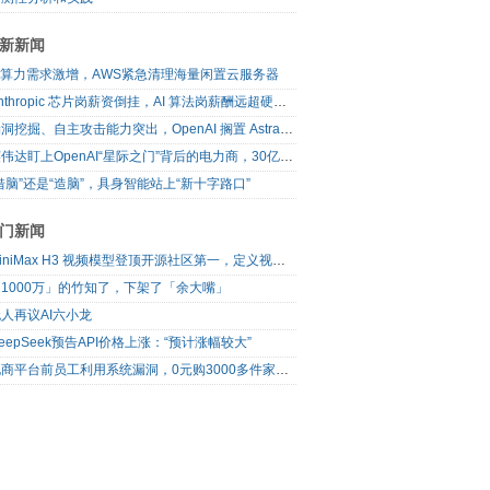
新新闻
AI算力需求激增，AWS紧急清理海量闲置云服务器
Anthropic 芯片岗薪资倒挂，AI 算法岗薪酬远超硬件工程师
漏洞挖掘、自主攻击能力突出，OpenAI 搁置 Astra 模型发布
英伟达盯上OpenAI“星际之门”背后的电力商，30亿美元直接入股
借脑”还是“造脑”，具身智能站上“新十字路口”
门新闻
MiniMax H3 视频模型登顶开源社区第一，定义视频模型领域“斩杀线”
1000万」的竹知了，下架了「余大嘴」
人再议AI六小龙
eepSeek预告API价格上涨：“预计涨幅较大”
电商平台前员工利用系统漏洞，0元购3000多件家电！