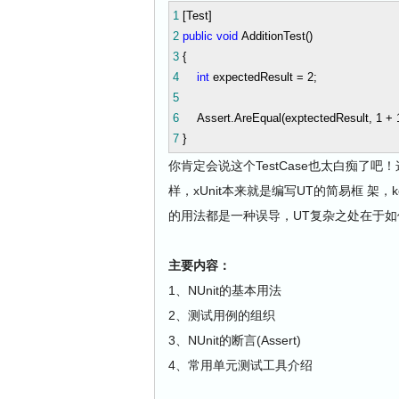
1
[Test]
2
public
void
AdditionTest()
3
{
4
int
expectedResult
=
2
;
5
6
Assert.AreEqual(exptectedResult,
1
+
7
}
你肯定会说这个TestCase也太白痴了吧
样，xUnit本来就是编写UT的简易框 架，keep i
的用法都是一种误导，UT复杂之处在于如何
主要内容：
1、NUnit的基本用法
2、测试用例的组织
3、NUnit的断言(Assert)
4、常用单元测试工具介绍