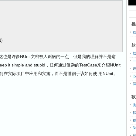
推
1
);
软
！这也是许多NUnit文档被人诟病的一点，但是我的理解并不是这
t simple and stupid，任何通过复杂的TestCase来介绍NUnit
详
在实际项目中应用和实施，而不是徘徊于该如何使 用NUnit。
[
深
软
测
N