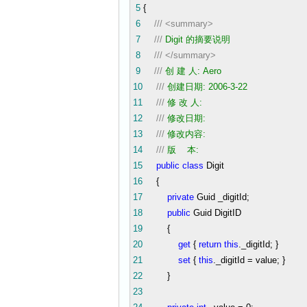
5
{
6
///
<summary>
7
///
Digit 的摘要说明
8
///
</summary>
9
///
创 建 人: Aero
10
///
创建日期: 2006-3-22
11
///
修 改 人:
12
///
修改日期:
13
///
修改内容:
14
///
版 本:
15
public
class
Digit
16
{
17
private
Guid _digitId;
18
public
Guid DigitID
19
{
20
get
{
return
this
._digitId; }
21
set
{
this
._digitId
=
value; }
22
}
23