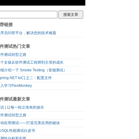
荐链接
程序员问答平台，解决您的技术难题
件测试热门文章
软件测试转型之路
一个女孩从软件测试工程师到主管的成长
细介绍一下 Smoke Testing（冒烟测试）
Spring.NET IoC] 之二：配置文件
入学习Flex​Monkey
件测试最新文章
试 | 让每一粒尘埃有的放矢
软件测试转型之路
移动应用测试——打造完美应用的秘诀
oSQL性能测试白皮书
可测性分析和实践