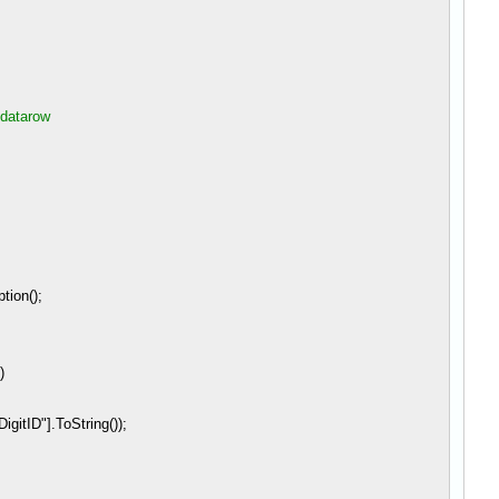
 datarow
ion();
)
DigitID
"
].ToString());