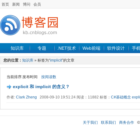
首页
新闻
博问
会员
知识库
专题
.NET技术
Web前端
软件设计
手
您的位置：
知识库
» 标签为“
implicit
”的文章
当前排序:发布时间
按阅读数
explicit 和 implicit 的含义？
作者:
Clark Zheng
2008-09-10 19:51:24 阅读：11882 标签：
C#基础概念
expli
关于我们
联系我们
商务合作
©