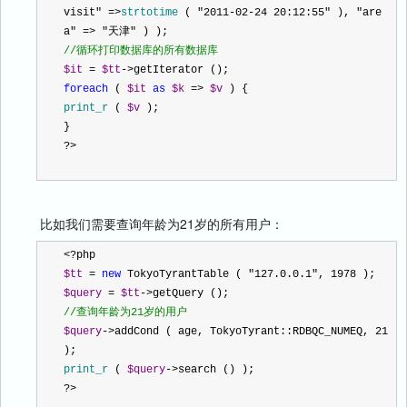
visit
"
=>
strtotime
 ( 
"
2011-02-24 20:12:55
"
 )
,
"
are
a
"
=>
"
天津
"
 ) ); 
//
循环打印数据库的所有数据库 
$it
=
$tt
->
getIterator (); 
foreach
 ( 
$it
as
$k
=>
$v
 ) { 
print_r
 ( 
$v
 ); 
} 
?>
比如我们需要查询年龄为21岁的所有用户：
<?
php 
$tt
=
new
 TokyoTyrantTable ( 
"
127.0.0.1
"
,
1978
 ); 
$query
=
$tt
->
getQuery (); 
//
查询年龄为21岁的用户 
$query
->
addCond ( age
,
 TokyoTyrant
::
RDBQC_NUMEQ
,
21
); 
print_r
 ( 
$query
->
search () ); 
?>