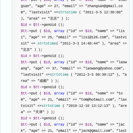
$tt
->
put ( 
$id
,
array
 (
"
id
"
=>
$id
,
"
name
"
=>
"
zhan
gsan
"
,
"
age
"
=>
27
,
"
email
"
=>
"
zhangsan@gmail.co
m
"
,
"
lastvisit
"
=>
strtotime
 ( 
"
2011-3-5 12:30:00
"
)
,
"
area
"
=>
"
北京
"
 ) ); 
$id
=
$tt
->
genUid (); 
$tt
->
put ( 
$id
,
array
 (
"
id
"
=>
$id
,
"
name
"
=>
"
lis
i
"
,
"
age
"
=>
25
,
"
email
"
=>
"
lisi@126.com
"
,
"
lastvi
sit
"
=>
strtotime
( 
"
2011-3-3 14:40:44
"
 )
,
"
area
"
=>
"
北京
"
 ) ); 
$id
=
$tt
->
genUid (); 
$tt
->
put ( 
$id
,
array
 (
"
id
"
=>
$id
,
"
name
"
=>
"
laow
ang
"
,
"
age
"
=>
37
,
"
email
"
=>
"
laowang@yahoo.com
"
,
"
lastvisit
"
=>
strtotime
 ( 
"
2011-3-5 08:30:12
"
 )
,
"
a
rea
"
=>
"
成都
"
 ) ); 
$id
=
$tt
->
genUid (); 
$tt
->
put ( 
$id
,
array
 (
"
id
"
=>
$id
,
"
name
"
=>
"
to
m
"
,
"
age
"
=>
21
,
"
email
"
=>
"
tom@hotmail.com
"
,
"
las
tvisit
"
=>
strtotime
 ( 
"
2010-12-10 13:12:13
"
 )
,
"
are
a
"
=>
"
天津
"
 ) ); 
$id
=
$tt
->
genUid (); 
$tt
->
put ( 
$id
,
array
 (
"
id
"
=>
$id
,
"
name
"
=>
"
jac
k
"
,
"
age
"
=>
21
,
"
email
"
=>
"
jack@gmail.com
"
,
"
last