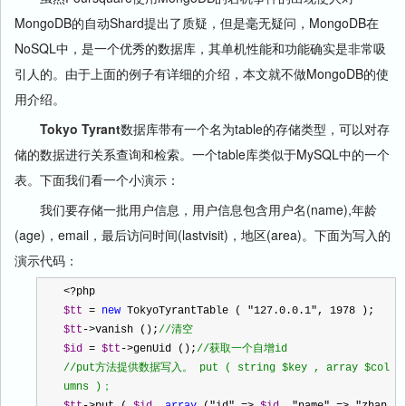
MongoDB的自动Shard提出了质疑，但是毫无疑问，MongoDB在
NoSQL中，是一个优秀的数据库，其单机性能和功能确实是非常吸
引人的。由于上面的例子有详细的介绍，本文就不做MongoDB的使
用介绍。
Tokyo Tyrant
数据库带有一个名为table的存储类型，可以对存
储的数据进行关系查询和检索。一个table库类似于MySQL中的一个
表。下面我们看一个小演示：
我们要存储一批用户信息，用户信息包含用户名(name),年龄
(age)，email，最后访问时间(lastvisit)，地区(area)。下面为写入的
演示代码：
<?
php 
$tt
=
new
 TokyoTyrantTable ( 
"
127.0.0.1
"
,
1978
 ); 
$tt
->
vanish ();
//
清空 
$id
=
$tt
->
genUid ();
//
获取一个自增id 
//put方法提供数据写入。 put ( string $key , array $col
umns )； 