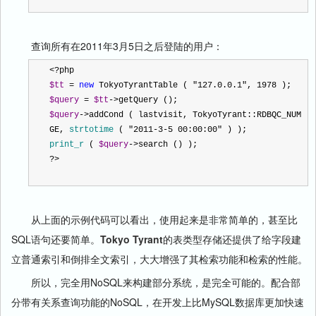
查询所有在2011年3月5日之后登陆的用户：
<?
php 
$tt
=
new
 TokyoTyrantTable ( 
"
127.0.0.1
"
,
1978
 ); 
$query
=
$tt
->
getQuery (); 
$query
->
addCond ( lastvisit
,
 TokyoTyrant
::
RDBQC_NUM
GE
,
strtotime
 ( 
"
2011-3-5 00:00:00
"
 ) ); 
print_r
 ( 
$query
->
search () ); 
?>
从上面的示例代码可以看出，使用起来是非常简单的，甚至比
SQL语句还要简单。
Tokyo Tyrant
的表类型存储还提供了给字段建
立普通索引和倒排全文索引，大大增强了其检索功能和检索的性能。
所以，完全用NoSQL来构建部分系统，是完全可能的。配合部
分带有关系查询功能的NoSQL，在开发上比MySQL数据库更加快速