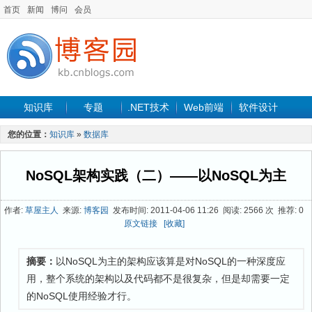
首页
新闻
博问
会员
知识库
专题
.NET技术
Web前端
软件设计
手机开发
软件工程
程序人生
项目管理
数据库
您的位置：
知识库
»
数据库
最新文章
NoSQL架构实践（二）——以NoSQL为主
作者:
草屋主人
来源:
博客园
发布时间: 2011-04-06 11:26 阅读: 2566 次 推荐: 0
原文链接
[收藏]
摘要：
以NoSQL为主的架构应该算是对NoSQL的一种深度应
用，整个系统的架构以及代码都不是很复杂，但是却需要一定
的NoSQL使用经验才行。