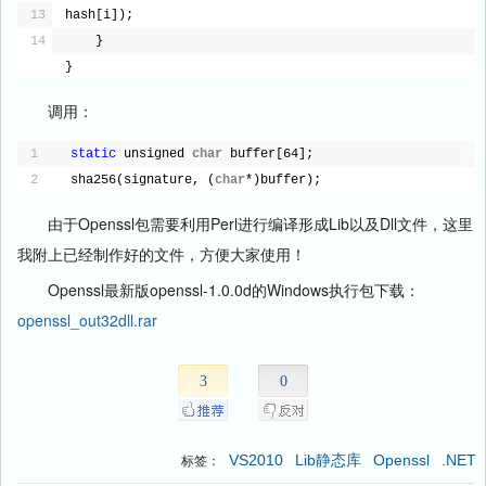
13
hash[i]);
14
}
}
调用：
1
static
unsigned 
char
buffer[64];
?
2
sha256(signature, (
char
*)buffer);
由于Openssl包需要利用Perl进行编译形成Lib以及Dll文件，这里
我附上已经制作好的文件，方便大家使用！
Openssl最新版openssl-1.0.0d的Windows执行包下载：
openssl_out32dll.rar
3
0
VS2010
Lib静态库
Openssl
.NET
标签：