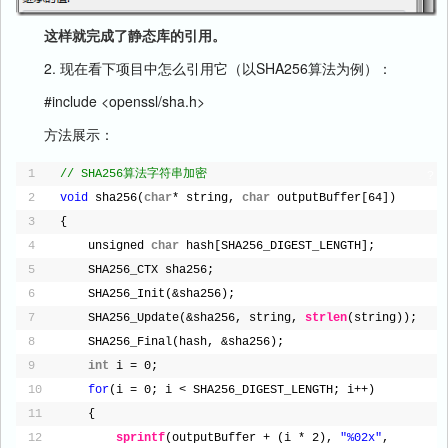
这样就完成了静态库的引用。
2. 现在看下项目中怎么引用它（以SHA256算法为例）：
#include <openssl/sha.h>
方法展示：
1
// SHA256算法字符串加密
?
2
void
sha256(
char
* string, 
char
outputBuffer[64])
3
{
4
unsigned 
char
hash[SHA256_DIGEST_LENGTH];
5
SHA256_CTX sha256;
6
SHA256_Init(&sha256);
7
SHA256_Update(&sha256, string, 
strlen
(string));
8
SHA256_Final(hash, &sha256);
9
int
i = 0;
10
for
(i = 0; i < SHA256_DIGEST_LENGTH; i++)
11
{
12
sprintf
(outputBuffer + (i * 2), 
"%02x"
, 