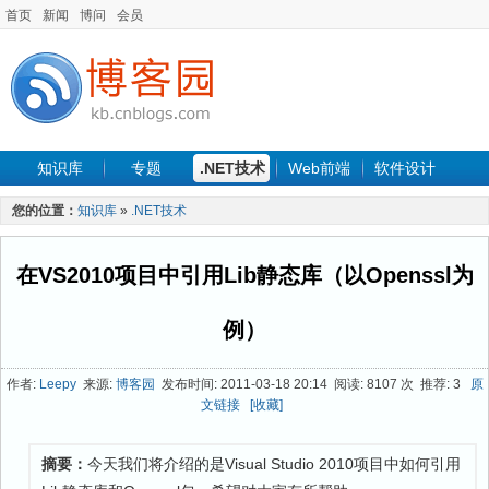
首页
新闻
博问
会员
知识库
专题
.NET技术
Web前端
软件设计
手机开发
软件工程
程序人生
项目管理
数据库
您的位置：
知识库
»
.NET技术
最新文章
在VS2010项目中引用Lib静态库（以Openssl为
例）
作者:
Leepy
来源:
博客园
发布时间: 2011-03-18 20:14 阅读: 8107 次 推荐: 3
原
文链接
[收藏]
摘要：
今天我们将介绍的是Visual Studio 2010项目中如何引用