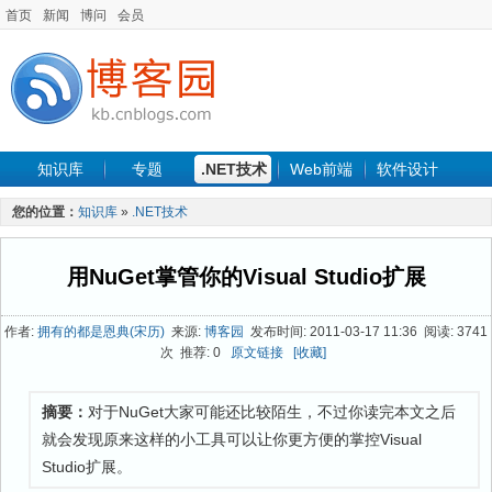
首页
新闻
博问
会员
知识库
专题
.NET技术
Web前端
软件设计
手机开发
软件工程
程序人生
项目管理
数据库
您的位置：
知识库
»
.NET技术
最新文章
用NuGet掌管你的Visual Studio扩展
作者:
拥有的都是恩典(宋历)
来源:
博客园
发布时间: 2011-03-17 11:36 阅读: 3741
次 推荐: 0
原文链接
[收藏]
摘要：
对于NuGet大家可能还比较陌生，不过你读完本文之后
就会发现原来这样的小工具可以让你更方便的掌控Visual
Studio扩展。