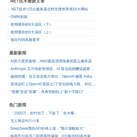
.NET技术最新文章
.NET技术+25台服务器怎样支撑世界第54大网站
OWIN初探
使用缓存的9大误区（下）
使用缓存的9大误区（上）
项目代码风格要求
最新新闻
AI算力需求激增，AWS紧急清理海量闲置云服务器
Anthropic 芯片岗薪资倒挂，AI 算法岗薪酬远超硬件工程师
漏洞挖掘、自主攻击能力突出，OpenAI 搁置 Astra 模型发布
英伟达盯上OpenAI“星际之门”背后的电力商，30亿美元直接入股
“借脑”还是“造脑”，具身智能站上“新十字路口”
热门新闻
「1000万」的竹知了，下架了「余大嘴」
无人再议AI六小龙
DeepSeek预告API价格上涨：“预计涨幅较大”
电商平台前员工利用系统漏洞，0元购3000多件家电！