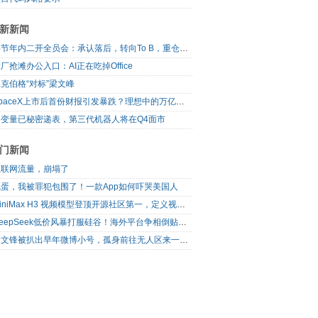
新新闻
字节年内二开全员会：承认落后，转向To B，重仓年轻人
厂抢滩办公入口：AI正在吃掉Office
克伯格“对标”梁文峰
SpaceX上市后首份财报引发暴跌？理想中的万亿营收太空AI公司，正在靠地面AI云挣钱
自变量已秘密递表，第三代机器人将在Q4面市
门新闻
互联网流量，崩塌了
完蛋，我被罪犯包围了！一款App如何吓哭美国人
MiniMax H3 视频模型登顶开源社区第一，定义视频模型领域“斩杀线”
DeepSeek低价风暴打服硅谷！海外平台争相倒贴V4 Flash
梁文锋被扒出早年微博小号，孤身前往无人区来一场相当 deep 的 seek 旅行