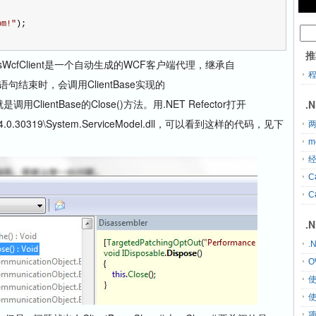
om!
"
);
推
cfClient是一个自动生成的WCF客户端代理，继承自
。using语句结束时，会调用ClientBase实现的
际就是调用ClientBase的Close()方法。用.NET Refector打开
.
rk\v4.0.30319\System.ServiceModel.dll，可以看到这样的代码，见下
两
m
经
C
C
.
.
O