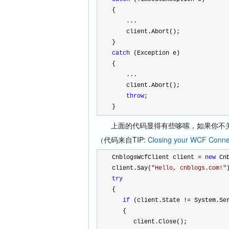
{
    ...
    client.Abort();
}
catch
 (Exception e)
{
    ...
    client.Abort();
throw
;
}
上面的代码显得有些哆嗦，如果你不关
（代码来自TIP:
Closing your WCF Connec
CnblogsWcfClient client 
=
new
 Cn
client.Say(
"
Hello, cnblogs.com!
"
try
{
if
 (client.State 
!=
 System.Se
   {
      client.Close();