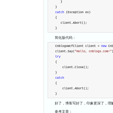
   }
}
catch
 (Exception ex)
{
   client.Abort();
}
简化版代码：
CnblogsWcfClient client 
=
new
 Cn
client.Say(
"
Hello, cnblogs.com!
"
try
{
    client.Close();
}
catch
{
    client.Abort();
}
好了，博客写好了，印象更深了，理解
参考文章：