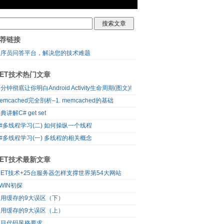
荐链接
程序员问答平台，解决您的技术难题
NET技术热门文章
分钟彻底让你明白Android Activity生命周期(图文)!
emcached完全剖析–1. memcached的基础
典讲解C# get set
#多线程学习(二) 如何操纵一个线程
#多线程学习(一) 多线程的相关概念
NET技术最新文章
NET技术+25台服务器怎样支撑世界第54大网站
WIN初探
使用缓存的9大误区（下）
使用缓存的9大误区（上）
项目代码风格要求