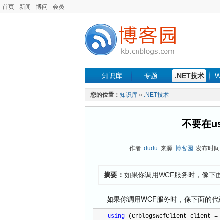
首页
新闻
博问
会员
知识库
专题
.NET技术
W
您的位置：
知识库
»
.NET技术
不要在u
作者:
dudu
来源:
博客园
发布时间: 2
摘要：
如果你调用WCF服务时，像下面
如果你调用WCF服务时，像下面的代码这
using
 (CnblogsWcfClient client 
=