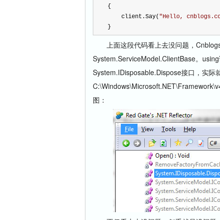
{
    client.Say(
"
Hello, cnblogs.c
}
上面这段代码看上去没问题，CnblogsW
System.ServiceModel.ClientBase
System.IDisposable.Dispose接口，实
C:\Windows\Microsoft.NET\Framewo
图：