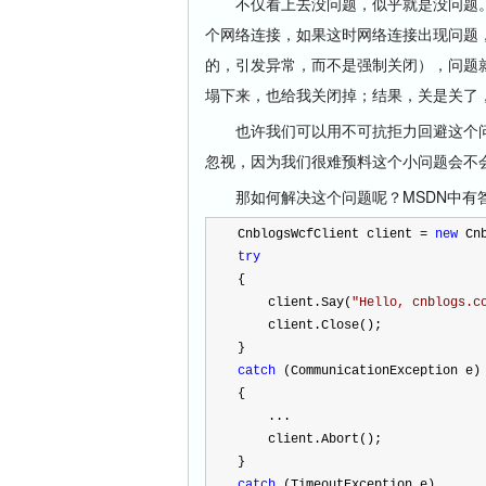
不仅看上去没问题，似乎就是没问题。但是...问
个网络连接，如果这时网络连接出现问题，不能
的，引发异常，而不是强制关闭），问题就
塌下来，也给我关闭掉；结果，关是关了
也许我们可以用不可抗拒力回避这个问
忽视，因为我们很难预料这个小问题会不
那如何解决这个问题呢？MSDN中有
CnblogsWcfClient client 
=
new
 Cn
try
{
    client.Say(
"
Hello, cnblogs.c
    client.Close();
}
catch
 (CommunicationException e)
{
    ...
    client.Abort();
}
catch
 (TimeoutException e)