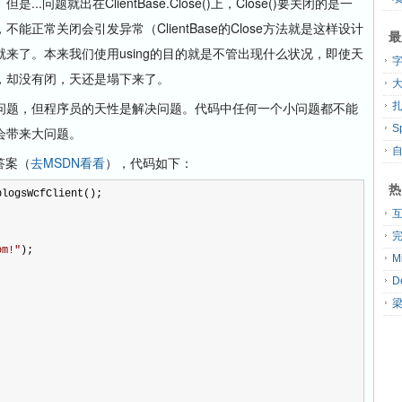
题就出在ClientBase.Close()上，Close()要关闭的是一
正常关闭会引发异常（ClientBase的Close方法就是这样设计
最
来了。本来我们使用using的目的就是不管出现什么状况，即使天
，却没有闭，天还是塌下来了。
大
题，但程序员的天性是解决问题。代码中任何一个小问题都不能
扎
会带来大问题。
答案（
去MSDN看看
），代码如下：
热
blogsWcfClient();
om!
"
);