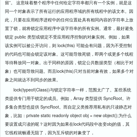
留”。 这意味着整个程序中任何给定字符串都只有一个实例，就是这
同一个对象表示了所有运行的应用程序域的所有线程中的该文本。因
此，只要在应用程序进程中的任何位置处具有相同内容的字符串上放
置了锁，就将锁定应用程序中该字符串的所有实例。通常，最好避免
锁定 public 类型或锁定不受应用程序控制的对象实例。例如，如果
该实例可以被公开访问，则 lock(this) 可能会有问题，因为不受控制
的代码也可能会锁定该对象。这可能导致死锁，即两个或更多个线程
等待释放同一对象。出于同样的原因，锁定公共数据类型（相比于对
象）也可能导致问题。而且lock(this)只对当前对象有效，如果多个对
象之间就达不到同步的效果。
lock(typeof(Class))与锁定字符串一样，范围太广了。某些系统
类提供专门用于锁定的成员。例如，Array 类型提供 SyncRoot。许
多集合类型也提供 SyncRoot。而自定义类推荐用私有的只读静态对
象，比如：private static readonly object obj = new object();为什么
要设置成只读的呢？这时因为如果在lock代码段中改变obj的值，其
它线程就畅通无阻了，因为互斥锁的对象变了，