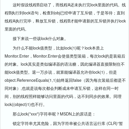
这时假设线程B启动了，而线程A还未执行完lock里面的代码。线
程B执行到lock语句，检查到obj已经申请了互斥锁，于是等待；直到
线程A执行完毕，释放互斥锁，线程B才能申请新的互斥锁并执行lock
里面的代码。
接下来说一些该lock什么对象。
为什么不能lock值类型，比如lock(1)呢？lock本质上
Monitor.Enter，Monitor.Enter会使值类型装箱，每次lock的是装箱后
的对象。lock其实是类似编译器的语法糖，因此编译器直接限制住不
能lock值类型。退一万步说，就算能编译器允许你lock(1)，但是
object.ReferenceEquals(1,1)始终返回false（因为每次装箱后都是不
同对象）,也就是说每次都会判断成未申请互斥锁，这样在同一时
间，别的线程照样能够访问里面的代码，达不到同步的效果。同理
lock((object)1)也不行。
那么lock("xxx")字符串呢？MSDN上的原话是：
锁定字符串尤其危险，因为字符串被公共语言运行库 (CLR)“暂