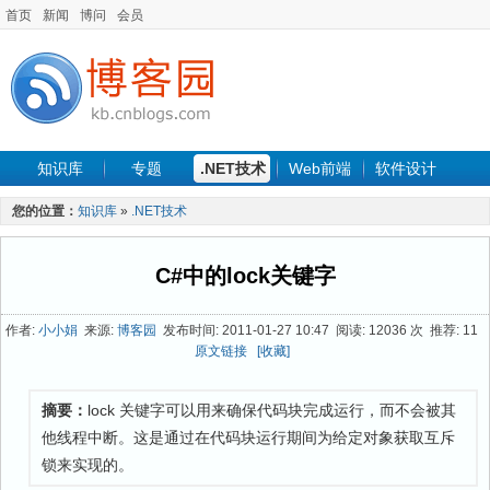
首页
新闻
博问
会员
知识库
专题
.NET技术
Web前端
软件设计
手机开发
软件工程
程序人生
项目管理
数据库
您的位置：
知识库
»
.NET技术
最新文章
C#中的lock关键字
作者:
小小娟
来源:
博客园
发布时间: 2011-01-27 10:47 阅读: 12036 次 推荐: 11
原文链接
[收藏]
摘要：
lock 关键字可以用来确保代码块完成运行，而不会被其
他线程中断。这是通过在代码块运行期间为给定对象获取互斥
锁来实现的。