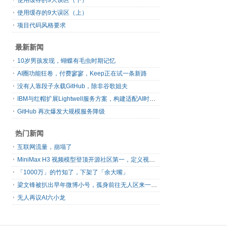
使用缓存的9大误区（下）
使用缓存的9大误区（上）
项目代码风格要求
最新新闻
10岁男孩发现，蝴蝶有毛虫时期记忆
AI圈功能狂卷，付费寥寥，Keep正在试一条新路
没有人靠段子永载GitHub，除非谷歌姐夫
IBM与红帽扩展Lightwell服务方案，构建适配AI时代开源生态的可信基础设施
GitHub 再次爆发大规模服务降级
热门新闻
互联网流量，崩塌了
MiniMax H3 视频模型登顶开源社区第一，定义视频模型领域“斩杀线”
「1000万」的竹知了，下架了「余大嘴」
梁文锋被扒出早年微博小号，孤身前往无人区来一场相当 deep 的 seek 旅行
无人再议AI六小龙