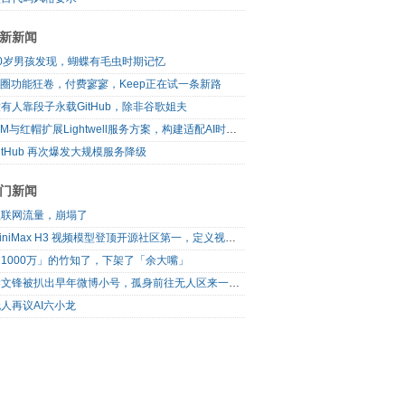
新新闻
10岁男孩发现，蝴蝶有毛虫时期记忆
I圈功能狂卷，付费寥寥，Keep正在试一条新路
有人靠段子永载GitHub，除非谷歌姐夫
IBM与红帽扩展Lightwell服务方案，构建适配AI时代开源生态的可信基础设施
itHub 再次爆发大规模服务降级
门新闻
互联网流量，崩塌了
MiniMax H3 视频模型登顶开源社区第一，定义视频模型领域“斩杀线”
1000万」的竹知了，下架了「余大嘴」
梁文锋被扒出早年微博小号，孤身前往无人区来一场相当 deep 的 seek 旅行
人再议AI六小龙