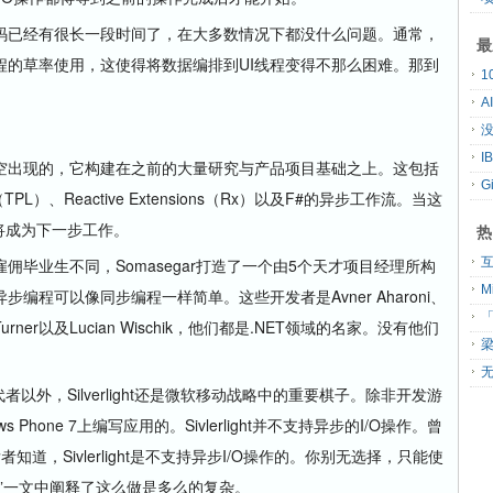
已经有很长一段时间了，在大多数情况下都没什么问题。通常，
最
程的草率使用，这使得将数据编排到UI线程变得不那么困难。那到
A
没
凭空出现的，它构建在之前的大量研究与产品项目基础之上。这包括
G
ary（TPL）、Reactive Extensions（Rx）以及F#的异步工作流。当这
法将成为下一步工作。
热
业生不同，Somasegar打造了一个由5个天才项目经理所构
程可以像同步编程一样简单。这些开发者是Avner Aharoni、
「
lex Turner以及Lucian Wischik，他们都是.NET领域的名家。没有他们
无
的替代者以外，Silverlight还是微软移动战略中的重要棋子。除非开发游
ws Phone 7上编写应用的。Sivlerlight并不支持异步的I/O操作。曾
开发者知道，Sivlerlight是不支持异步I/O操作的。你别无选择，只能使
TP简介”一文中阐释了这么做是多么的复杂。