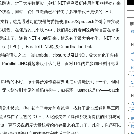
踪迹。对于大多数框架（包括.NET程序员所使用的那些框架）来
个线程，同时，硬件制造商已经转向了多核来代替更快的CPU。
，这是通过对监视器与委托使用lock/SyncLock关键字来实现
推
步编程。在随后的几个版本中，我们并没有看到这两种语言在异步
了。随着.NET 4.0的到来，情况有了很大的变化。.NET 4.0
.
y（TPL）、Parallel LINQ以及Coordination Data
两
增强的语法之上，如lambda、closure以及LINQ，极大简化了多线
m
rallel LINQ看起来没什么问题，而对TPL的异步调用依旧充满
经
C
组合的不好。每个异步操作都需要通过回调链接到下一个。但回
C
划分到常见的编码结构中，如循环、using或是try——catch
.
.
异步模式。他们转向了并发的多线程，依赖于后台线程和手工同
O
浪费在了阻塞的I/O上，因此你失去了操作系统所提供的性能与可
on Ports，更不必说调度大量线程给内存带来的压力了。此外，你还可以
/O操作都得等到之前的操作完成后才能开始。