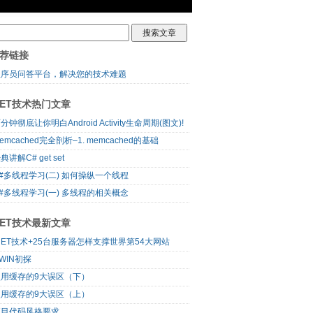
荐链接
程序员问答平台，解决您的技术难题
NET技术热门文章
分钟彻底让你明白Android Activity生命周期(图文)!
emcached完全剖析–1. memcached的基础
典讲解C# get set
#多线程学习(二) 如何操纵一个线程
#多线程学习(一) 多线程的相关概念
NET技术最新文章
NET技术+25台服务器怎样支撑世界第54大网站
WIN初探
使用缓存的9大误区（下）
使用缓存的9大误区（上）
项目代码风格要求