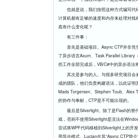
也就是说，我们按照这种方式编写代码
计算机都有足够的速度和内存来处理对线
底有什么变化呢？
有三件事：
首先是基础项目。Async CTP并非
了异步语言Axum、Task Parallel Libr
些工作全部完成后，VB/C#中的异步语
其次是参与的人。与很多研究项目会雇佣毕
成的团队，他们负责构建语法，以此证明异步编
Mads Torgersen、Stephen Toub、A
的协作与奉献，CTP是不可能出现的。
最后是Silverlight。除了是Flash
戏，否则不使用Silverlight是没法在Windo
尝试将WPF代码移植到Silverlight上的
用异步模式。Lucian在其“Async C