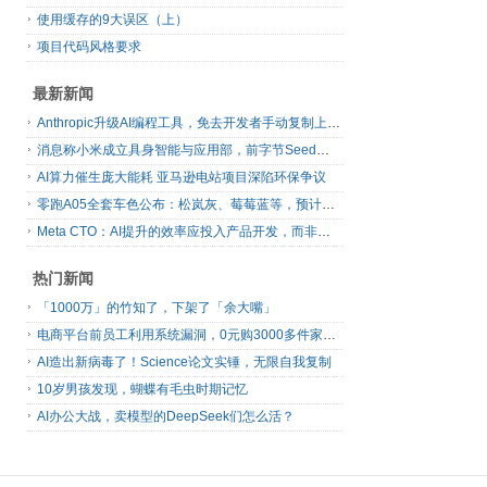
使用缓存的9大误区（上）
项目代码风格要求
最新新闻
Anthropic升级AI编程工具，免去开发者手动复制上下文
消息称小米成立具身智能与应用部，前字节Seed孔涛挂帅
AI算力催生庞大能耗 亚马逊电站项目深陷环保争议
零跑A05全套车色公布：松岚灰、莓莓蓝等，预计明日上市
Meta CTO：AI提升的效率应投入产品开发，而非增加休假
热门新闻
「1000万」的竹知了，下架了「余大嘴」
电商平台前员工利用系统漏洞，0元购3000多件家电！
AI造出新病毒了！Science论文实锤，无限自我复制
10岁男孩发现，蝴蝶有毛虫时期记忆
AI办公大战，卖模型的DeepSeek们怎么活？