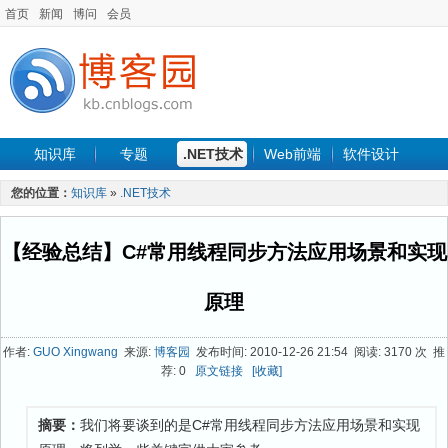
首页
新闻
博问
会员
知识库
专题
.NET技术
Web前端
软件设计
手机开发
软件工程
程序人生
项目管理
数据库
您的位置：
知识库
»
.NET技术
最新文章
【经验总结】C#常用线程同步方法应用场景和实现
原理
作者:
GUO Xingwang
来源:
博客园
发布时间: 2010-12-26 21:54 阅读: 3170 次 推
荐: 0
原文链接
[收藏]
摘要：
我们将要谈到的是C#常用线程同步方法应用场景和实现