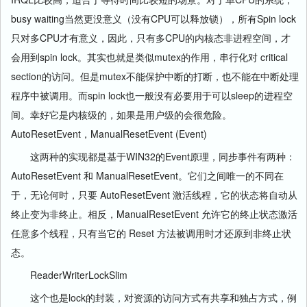
busy waiting当然更没意义（没有CPU可以释放锁），所有Spin lock
只对多CPU才有意义，因此，只有多CPU的内核态非进程空间，才
会用到spin lock。其实也就是类似mutex的作用，串行化对 critical
section的访问。但是mutex不能保护中断的打断，也不能在中断处理
程序中被调用。而spin lock也一般没有必要用于可以sleep的进程空
间。幸好它是内核级的，如果是用户级的会很危险。
AutoResetEvent，ManualResetEvent (Event)
这两种的实现都是基于WIN32的Event原理，同步事件有两种：
AutoResetEvent 和 ManualResetEvent。它们之间唯一的不同在
于，无论何时，只要 AutoResetEvent 激活线程，它的状态将自动从
终止变为非终止。相反，ManualResetEvent 允许它的终止状态激活
任意多个线程，只有当它的 Reset 方法被调用时才还原到非终止状
态。
ReaderWriterLockSlim
这个也是lock的封装，对资源的访问方式有共享和独占方式，例