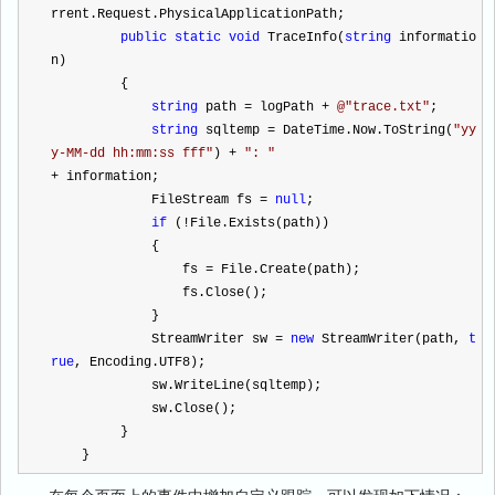
rrent.Request.PhysicalApplicationPath;
public
static
void
 TraceInfo(
string
 informatio
n)
         {
string
 path 
=
 logPath 
+
@"
trace.txt
"
;
string
 sqltemp 
=
 DateTime.Now.ToString(
"
yy
y-MM-dd hh:mm:ss fff
"
) 
+
"
: 
"
+
 information;
             FileStream fs 
=
null
;
if
 (
!
File.Exists(path))
             {
                 fs 
=
 File.Create(path);
                 fs.Close();
             }
             StreamWriter sw 
=
new
 StreamWriter(path, 
t
rue
, Encoding.UTF8);
             sw.WriteLine(sqltemp);
             sw.Close();
         }
    }