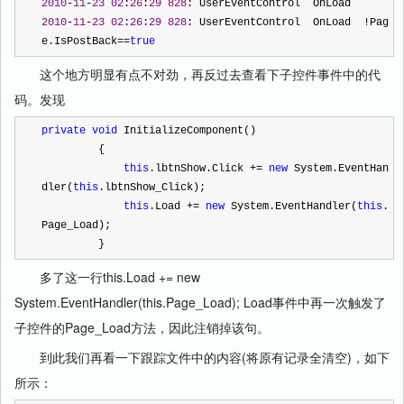
2010
-
11
-
23
02
:
26
:
29
828
: UserEventControl  OnLoad
2010
-
11
-
23
02
:
26
:
29
828
: UserEventControl  OnLoad  
!
Pag
e.IsPostBack
==
true
这个地方明显有点不对劲，再反过去查看下子控件事件中的代
码。发现
private
void
 InitializeComponent()
         {
this
.lbtnShow.Click 
+=
new
 System.EventHan
dler(
this
.lbtnShow_Click);
this
.Load 
+=
new
 System.EventHandler(
this
.
Page_Load);
         }
多了这一行this.Load += new
System.EventHandler(this.Page_Load); Load事件中再一次触发了
子控件的Page_Load方法，因此注销掉该句。
到此我们再看一下跟踪文件中的内容(将原有记录全清空)，如下
所示：