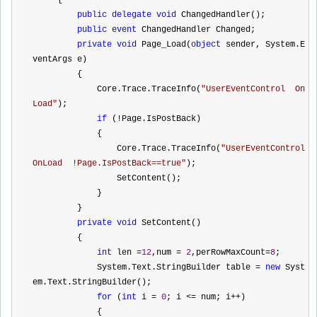
     {
public
delegate
void
 ChangedHandler();
public
event
 ChangedHandler Changed;
private
void
 Page_Load(
object
 sender, System.E
ventArgs e)
         {
             Core.Trace.TraceInfo(
"
UserEventControl  On
Load
"
);
if
 (
!
Page.IsPostBack)
             {
                 Core.Trace.TraceInfo(
"
UserEventControl  
OnLoad  !Page.IsPostBack==true
"
);
                 SetContent();
             }
         }
private
void
 SetContent()
         {
int
 len 
=
12
,num 
=
2
,perRowMaxCount
=
8
;       
             System.Text.StringBuilder table 
=
new
 Syst
em.Text.StringBuilder();            
for
 (
int
 i 
=
0
; i 
<=
 num; i
++
)
             {