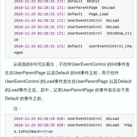
2010
-
11
-
23
02
:
26
:
31
171
: Default  OnInit
2010
-
11
-
23
02
:
26
:
31
171
: UserParentPage  OnLoad
2010
-
11
-
23
02
:
26
:
31
171
: Default   Page_Load
2010
-
11
-
23
02
:
26
:
31
171
: UserEventControl  OnLoad
2010
-
11
-
23
02
:
26
:
31
171
: UserEventControl  OnLoad
2010
-
11
-
23
02
:
26
:
31
171
: UserEventControl  lbtnShow_Cli
ck
2010
-
11
-
23
02
:
26
:
31
171
: Default   userEventControl_Cha
nged
从前面的6句可以看出，子控件UserEventControl 的Init事件发
生在UserParentPage 以及Default 的Init事件之前，而子控件
UserEventControl 的Load事件发生在UserParentPage 以及Default
的Load事件之后。其中，父类UserParentPage 的事件发生在子类
Default 的事件之前。
注：
2010
-
11
-
23
02
:
26
:
29
828
: UserEventControl  OnLoad
2010
-
11
-
23
02
:
26
:
29
828
: UserEventControl  OnLoad  
!
Pag
e.IsPostBack
==
true