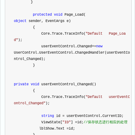
        }
protected
void
 Page_Load(
object
 sender, EventArgs e)
         {
             Core.Trace.TraceInfo(
"
Default   Page_Loa
d
"
);
             userEventControl.Changed
+=
new
UserControl.UserEventControl.ChangedHandler(userEventCo
ntrol_Changed);
         }
private
void
 userEventControl_Changed()
         {
             Core.Trace.TraceInfo(
"
Default   userEventC
ontrol_Changed
"
);
string
 id 
=
 userEventControl.CurrentID;
             ViewState[
"
ID
"
] 
=
id;
//
保存状态进行相应的处理
            lblShow.Text 
=
id;