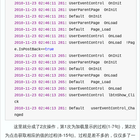
2010
-
11
-
23
02
:
46
:
11
281
: UserEventControl  OnInit
2010
-
11
-
23
02
:
46
:
11
281
: UserParentPage  OnInit
2010
-
11
-
23
02
:
46
:
11
281
: Default  OnInit
2010
-
11
-
23
02
:
46
:
11
281
: UserParentPage  OnLoad
2010
-
11
-
23
02
:
46
:
11
281
: Default   Page_Load
2010
-
11
-
23
02
:
46
:
11
281
: UserEventControl  OnLoad
2010
-
11
-
23
02
:
46
:
11
281
: UserEventControl  OnLoad  
!
Pag
e.IsPostBack
==
true
2010
-
11
-
23
02
:
46
:
13
265
: UserEventControl  OnInit
2010
-
11
-
23
02
:
46
:
13
265
: UserParentPage  OnInit
2010
-
11
-
23
02
:
46
:
13
265
: Default  OnInit
2010
-
11
-
23
02
:
46
:
13
265
: UserParentPage  OnLoad
2010
-
11
-
23
02
:
46
:
13
265
: Default   Page_Load
2010
-
11
-
23
02
:
46
:
13
265
: UserEventControl  OnLoad
2010
-
11
-
23
02
:
46
:
13
265
: UserEventControl  lbtnShow_Cli
ck
2010
-
11
-
23
02
:
46
:
13
281
: Default   userEventControl_Cha
nged
这里就分成了2次操作，第1次为加载显示的过程(1-7句)，第2次
为点击获取相应的值的过程(8-15句)。过程是差不多的，仅仅多了一