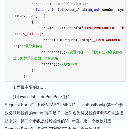
///
<param name="e"></param>
private
void
 lbtnShow_Click(
object
 sender, Sys
tem.EventArgs e)
         {
             Core.Trace.TraceInfo(
"
UserEventControl  lb
tnShow_Click
"
);
             CurrentID 
=
 Request.Form[
"
__EVENTARGUMEN
T
"
];
//
获取回传值
             SetContent();
//
设置内容----因为有些内容被修改
过，如样式什么的，本例忽略
             Changed();
//
触发事件
         }
     }
上面最主要的3点：
(1)javascript:__doPostBack()和
Request.Form["__EVENTARGUMENT"];__doPostBack()第一个参
数必须用控件的name 而不是ID。控件名为将父控件ID用$符号连接
起来的。第二个参数是传给控件的Value值。第一个参数对应
Request.Form["__EVENTTARGET"]; 第二个参数对应