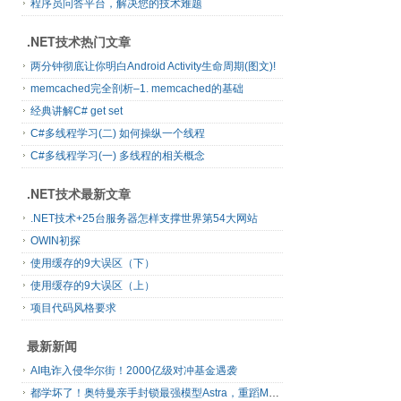
程序员问答平台，解决您的技术难题
.NET技术热门文章
两分钟彻底让你明白Android Activity生命周期(图文)!
memcached完全剖析–1. memcached的基础
经典讲解C# get set
C#多线程学习(二) 如何操纵一个线程
C#多线程学习(一) 多线程的相关概念
.NET技术最新文章
.NET技术+25台服务器怎样支撑世界第54大网站
OWIN初探
使用缓存的9大误区（下）
使用缓存的9大误区（上）
项目代码风格要求
最新新闻
AI电诈入侵华尔街！2000亿级对冲基金遇袭
都学坏了！奥特曼亲手封锁最强模型Astra，重蹈Mythos覆辙