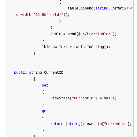
                     {
                         table.Append(
string
.Format(
@"
<
td width='12.5%'></td>
"
));
                     }
                 }
                 table.Append(
@"
</tr></table>
"
);
             }
             lblShow.Text 
=
 table.ToString();
         }
public
string
 CurrentID
         {
set
             {
                 ViewState[
"
CurrentID
"
] 
=
 value;
             }
get
             {
return
 (
string
)ViewState[
"
CurrentID
"
];
             }