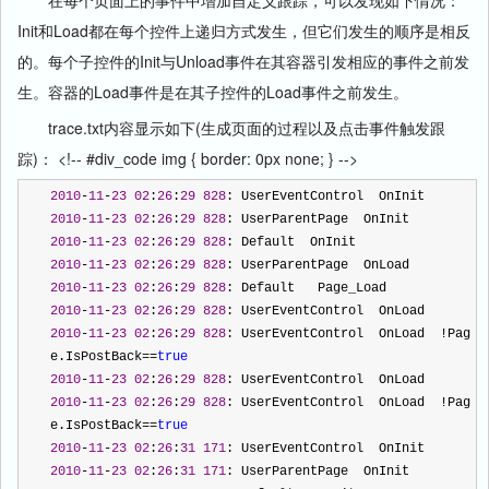
在每个页面上的事件中增加自定义跟踪，可以发现如下情况：
Init和Load都在每个控件上递归方式发生，但它们发生的顺序是相反
的。每个子控件的Init与Unload事件在其容器引发相应的事件之前发
生。容器的Load事件是在其子控件的Load事件之前发生。
trace.txt内容显示如下(生成页面的过程以及点击事件触发跟
踪)：
<!-- #div_code img { border: 0px none; } -->
2010
-
11
-
23
02
:
26
:
29
828
: UserEventControl  OnInit
2010
-
11
-
23
02
:
26
:
29
828
: UserParentPage  OnInit
2010
-
11
-
23
02
:
26
:
29
828
: Default  OnInit
2010
-
11
-
23
02
:
26
:
29
828
: UserParentPage  OnLoad
2010
-
11
-
23
02
:
26
:
29
828
: Default   Page_Load
2010
-
11
-
23
02
:
26
:
29
828
: UserEventControl  OnLoad
2010
-
11
-
23
02
:
26
:
29
828
: UserEventControl  OnLoad  
!
Pag
e.IsPostBack
==
true
2010
-
11
-
23
02
:
26
:
29
828
: UserEventControl  OnLoad
2010
-
11
-
23
02
:
26
:
29
828
: UserEventControl  OnLoad  
!
Pag
e.IsPostBack
==
true
2010
-
11
-
23
02
:
26
:
31
171
: UserEventControl  OnInit
2010
-
11
-
23
02
:
26
:
31
171
: UserParentPage  OnInit