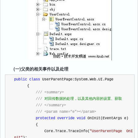
(一)父类的相关事件以及处理
public
class
 UserParentPage:System.Web.UI.Page
      {
///
<summary>
///
 对回传数据的处理，以及其他内容的设置、获取
///
</summary>
///
<param name="e"></param>
protected
override
void
 OnInit(EventArgs e)
          {
              Core.Trace.TraceInfo(
"
UserParentPage  OnI
nit
"
);