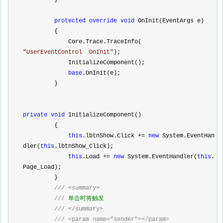
         }
protected
override
void
 OnInit(EventArgs e)
         {
             Core.Trace.TraceInfo(
"
UserEventControl  OnInit
"
);
             InitializeComponent();
base
.OnInit(e);
         }
private
void
 InitializeComponent()
         {
this
.lbtnShow.Click 
+=
new
 System.EventHan
dler(
this
.lbtnShow_Click);
this
.Load 
+=
new
 System.EventHandler(
this
.
Page_Load);
         }
///
<summary>
///
 单击时将触发
///
</summary>
///
<param name="sender"></param>