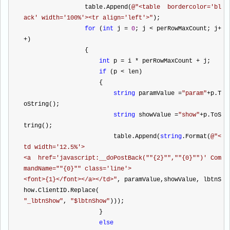
                 table.Append(
@"
<table  bordercolor='bl
ack' width='100%'><tr align='left'>
"
);
for
 (
int
 j 
=
0
; j 
<
 perRowMaxCount; j
+
+
)
                 {
int
 p 
=
 i 
*
 perRowMaxCount 
+
 j;
if
 (p 
<
 len)
                     {
string
 paramValue 
=
"
param
"
+
p.T
oString();
string
 showValue 
=
"
show
"
+
p.ToS
tring();
                         table.Append(
string
.Format(
@"
<
td width='12.5%'>
<a  href='javascript:__doPostBack(""{2}"",""{0}"")' Com
mandName=""{0}"" class='line'>
<font>{1}</font></a></td>
"
, paramValue,showValue, lbtnS
how.ClientID.Replace(
"
_lbtnShow
"
, 
"
$lbtnShow
"
)));
                     }
else