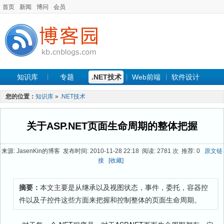
首页
新闻
博问
会员
知识库
专题
.NET技术
Web前端
软件设计
手机开发
软件工程
程序人生
项目管理
数据库
您的位置：
知识库
»
.NET技术
最新文章
关于ASP.NET页面生命周期的整体把握
来源: JasenKin的博客 发布时间: 2010-11-28 22:18 阅读: 2781 次 推荐: 0
原文链
接
[收藏]
摘要：
本文主要是从继承以及视图状态，事件，委托，容器控
件以及子控件这些方面来把握和控制整体的页面生命周期。