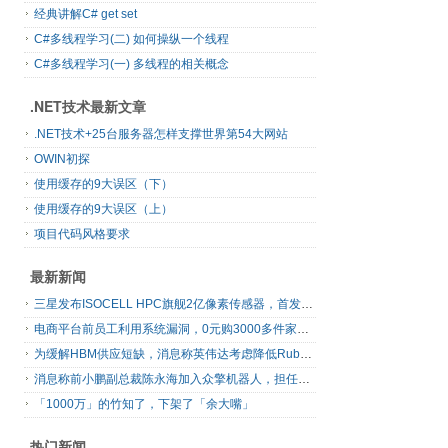
经典讲解C# get set
C#多线程学习(二) 如何操纵一个线程
C#多线程学习(一) 多线程的相关概念
.NET技术最新文章
.NET技术+25台服务器怎样支撑世界第54大网站
OWIN初探
使用缓存的9大误区（下）
使用缓存的9大误区（上）
项目代码风格要求
最新新闻
三星发布ISOCELL HPC旗舰2亿像素传感器，首发16-bit RAW输出
电商平台前员工利用系统漏洞，0元购3000多件家电！
为缓解HBM供应短缺，消息称英伟达考虑降低Rubin Ultra GPU配置
消息称前小鹏副总裁陈永海加入众擎机器人，担任运营总裁
「1000万」的竹知了，下架了「余大嘴」
热门新闻