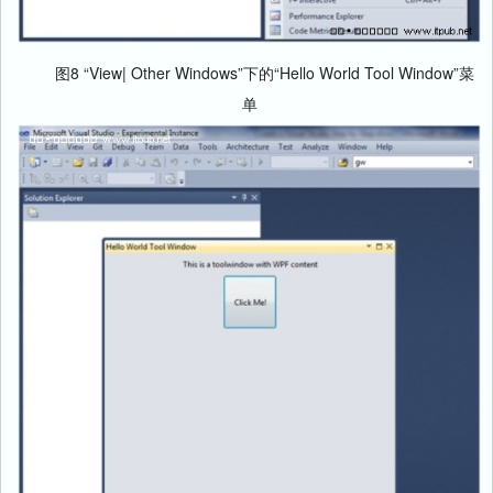
图8 “View| Other Windows”下的“Hello World Tool Window”菜
单