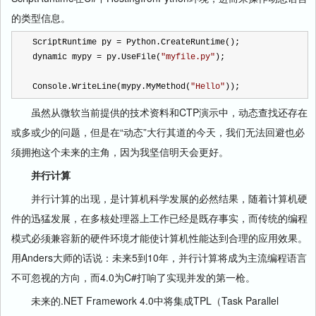
的类型信息。
ScriptRuntime py 
=
 Python.CreateRuntime();
dynamic mypy 
=
 py.UseFile(
"
myfile.py
"
);
Console.WriteLine(mypy.MyMethod(
"
Hello
"
));
虽然从微软当前提供的技术资料和CTP演示中，动态查找还存在
或多或少的问题，但是在“动态”大行其道的今天，我们无法回避也必
须拥抱这个未来的主角，因为我坚信明天会更好。
并行计算
并行计算的出现，是计算机科学发展的必然结果，随着计算机硬
件的迅猛发展，在多核处理器上工作已经是既存事实，而传统的编程
模式必须兼容新的硬件环境才能使计算机性能达到合理的应用效果。
用Anders大师的话说：未来5到10年，并行计算将成为主流编程语言
不可忽视的方向，而4.0为C#打响了实现并发的第一枪。
未来的.NET Framework 4.0中将集成TPL（Task Parallel