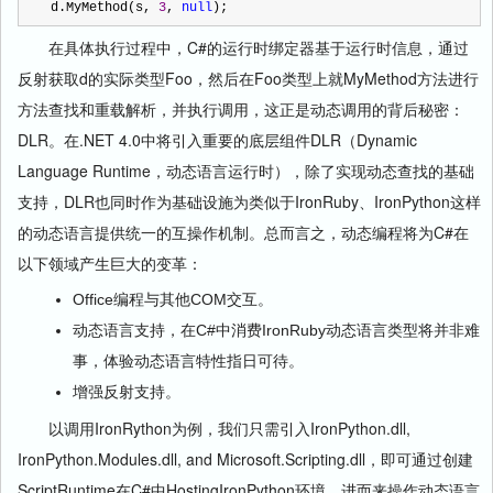
d.MyMethod(s, 
3
, 
null
);
在具体执行过程中，C#的运行时绑定器基于运行时信息，通过
反射获取d的实际类型Foo，然后在Foo类型上就MyMethod方法进行
方法查找和重载解析，并执行调用，这正是动态调用的背后秘密：
DLR。在.NET 4.0中将引入重要的底层组件DLR（Dynamic
Language Runtime，动态语言运行时），除了实现动态查找的基础
支持，DLR也同时作为基础设施为类似于IronRuby、IronPython这样
的动态语言提供统一的互操作机制。总而言之，动态编程将为C#在
以下领域产生巨大的变革：
Office编程与其他COM交互。
动态语言支持，在C#中消费IronRuby动态语言类型将并非难
事，体验动态语言特性指日可待。
增强反射支持。
以调用IronRython为例，我们只需引入IronPython.dll,
IronPython.Modules.dll, and Microsoft.Scripting.dll，即可通过创建
ScriptRuntime在C#中HostingIronPython环境，进而来操作动态语言