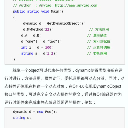
//
 Author  : Anytao, 
http://www.anytao.com
public
static
void
 Main()
{
     dynamic d 
=
 GetDynamicObject();               
     d.MyMethod(
22
);                  
//
 方法调用   
    d.A 
=
 d.B;                       
//
 属性赋值
    d[“one”] 
=
 d[“two”];             
//
 索引器赋值
int
 i 
=
 d 
+
100
;                 
//
 运算符调用
string
 s 
=
 d(
1
,
2
);               
//
 委托调用
}
就像一个object可以代表任何类型，dynamic使得类型决断在运
行时进行，方法调用、属性访问、委托调用都可动态分派。同时，动
态特性还体现在构建一个动态对象，在C# 4.0实现IDynamicObject
接口的类型，可以完全定义动态操作的意义，通过将C#编译器作为
运行时组件来完成由静态编译器延迟的操作，例如：
dynamic d 
=
new
 Foo();  
string
 s;   