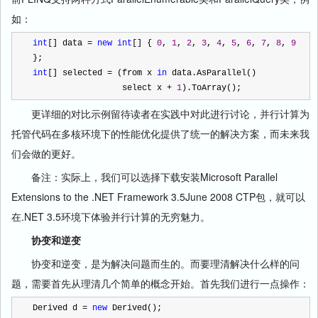
如：
int
[] data 
=
new
int
[] { 
0
, 
1
, 
2
, 
3
, 
4
, 
5
, 
6
, 
7
, 
8
, 
9
};
int
[] selected 
=
 (from x 
in
 data.AsParallel()
                  select x 
+
1
).ToArray();
更详细的对比示例留待读者在实践中对此进行讨论，并行计算为
托管代码在多核环境下的性能优化提供了统一的解决方案，而未来我
们会做的更好。
备注：实际上，我们可以选择下载安装Microsoft Parallel
Extensions to the .NET Framework 3.5June 2008 CTP包，就可以
在.NET 3.5环境下体验并行计算的无穷魅力。
协变和逆变
协变和逆变，是为解决问题而生的。而要理清解决什么样的问
题，需要首先从理清几个简单的概念开始。首先我们进行一点操作：
Derived d 
=
new
 Derived();