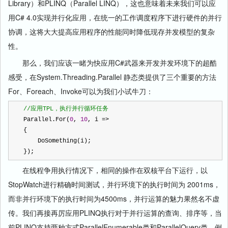
Library）和PLINQ（Parallel LINQ），这也意味着未来我们可以应
用C# 4.0实现并行化应用，在统一的工作调度程序下进行硬件的并行
协调，这将大大提高应用程序的性能同时降低现存并发模型的复杂
性。
那么，我们应该一睹为快应用C#武器来开发并发环境下的超酷
感受，在System.Threading.Parallel 静态类提供了三个重要的方法
For、Foreach、Invoke可以为我们小试牛刀：
//
应用TPL，执行并行循环任务
Parallel.For(
0
, 
10
, i 
=>
{
    DoSomething(i);
});
在线程争用执行情况下，相同的操作在双核平台下运行，以
StopWatch进行精确时间测试，并行环境下的执行时间为 2001ms，
而非并行环境下的执行时间为4500ms，并行运算的魅力果然名不虚
传。我们再接再厉应用PLINQ执行对于并行运算的查询、排序等，当
前PLINQ支持两种方式ParallelEnumerable类和ParallelQuery类，例