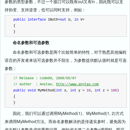
参数的类型参数，不过一个接口可以既有out又有in，因此既可以支
持协变、支持逆变，也可以同时支持，例如：
public
interface
 IBoth
<
out
 U, 
in
 V
>
{
}
命名参数和可选参数
命名参数和可选参数是两个比较简单的特性，对于熟悉其他编程
语言的开发者来说可选参数并不陌生，为参数提供默认值时就是可选
参数：
//
 Release : code09, 2009/05/07
//
 Author  : Anytao, 
http://www.anytao.com
public
void
 MyMethod(
int
 x, 
int
 y 
=
10
, 
int
 z 
=
100
)
{
}
因此，我们可以通过调用MyMethod(1)、MyMethod(1, 2)方式
来调用MyMethod方法。而命名参数解决的是传递实参时，避免因为
省去默认参数造成的重载问题，例如省去第二个参数y调用时，即可