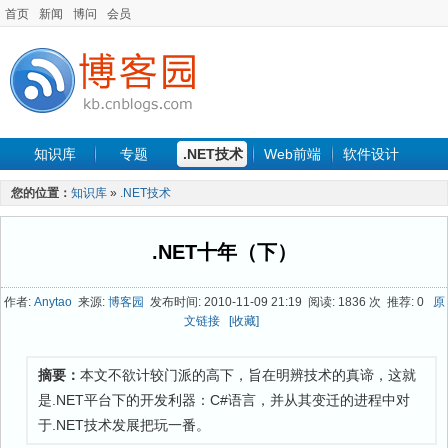
首页
新闻
博问
会员
知识库
专题
.NET技术
Web前端
软件设计
手机开发
软件工程
程序人生
项目管理
数据库
您的位置：
知识库
»
.NET技术
最新文章
.NET十年（下）
作者:
Anytao
来源:
博客园
发布时间: 2010-11-09 21:19 阅读: 1836 次 推荐: 0
原
文链接
[收藏]
摘要：
本文不欲计较门派的高下，旨在明辨技术的真谛，这就
是.NET平台下的开发利器：C#语言，并从其变迁的进程中对
于.NET技术发展把玩一番。