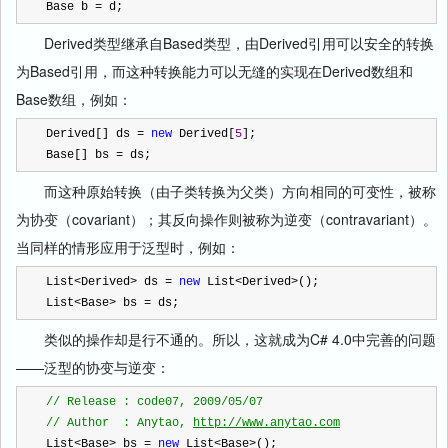
Base b 
=
 d;
Derived类型继承自Based类型，由Derived引用可以安全的转换
为Based引用，而这种转换能力可以无缝的实现在Derived数组和
Base数组，例如：
Derived[] ds 
=
new
 Derived[
5
];
Base[] bs 
=
 ds;
而这种原始转换（由子类转换为父类）方向相同的可变性，被称
为协变（covariant）；其反向操作则被称为逆变（contravariant）。
当同样的情形应用于泛型时，例如：
List
<
Derived
>
 ds 
=
new
 List
<
Derived
>
();
List
<
Base
>
 bs 
=
 ds;
类似的操作却是行不通的。所以，这就成为C# 4.0中完善的问题
——泛型的协变与逆变：
//
 Release : code07, 2009/05/07
//
 Author  : Anytao, 
http://www.anytao.com
List
<
Base
>
 bs 
=
new
 List
<
Base
>
();