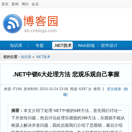
首页
新闻
博问
会员
知识库
专题
.NET技术
Web前端
软件设计
手机开发
软件工程
程序人生
项目管理
数据库
您的位置：
知识库
»
.NET技术
最新文章
.NET中锁6大处理方法 悲观乐观自己掌握
来源: IT168 发布时间: 2010-10-24 23:06 阅读: 6397 次 推荐: 1
原文链接
[收
藏]
摘要：
本文介绍了处理.NET中锁的6种方法，首先我们讨论一
下并发性问题，然后讨论处理乐观锁的3种方法，乐观锁不能从
根源上解决并发问题，因此后面我们介绍了悲观锁，最后介绍