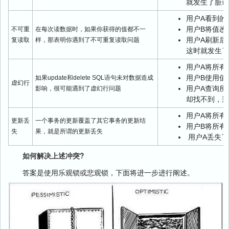
就发生了脏读
用户A看到的
用户B将值改
不可重
在每次读数据时，如果你获得的值都不一
用户A刷新后
复读取
样，那表明你遇到了不可重复读取问题
这时就发生了
用户A将所有
用户B使用值
如果update和delete SQL语句未对数据造成
虚幻行
用户A查询所
影响，很可能遇到了虚幻行问题
却找不到，这
用户A将所有
更新丢
一个事务的更新覆盖了其它事务的更新结
用户B将所有
失
果，就是所谓的更新丢失
用户A丢失了
如何解决上述冲突?
答案是使用乐观锁或悲观锁，下面将进一步进行阐述。