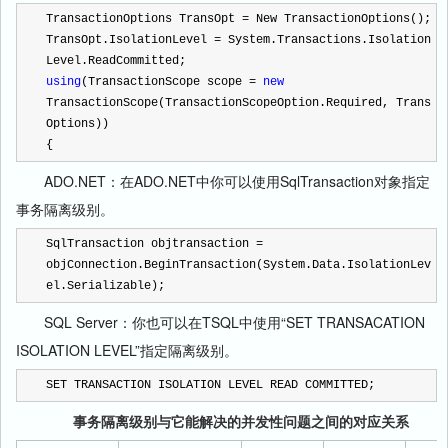
TransactionOptions TransOpt 
=
 New TransactionOptions();
TransOpt.IsolationLevel 
=
 System.Transactions.Isolation
Level.ReadCommitted;
using
(TransactionScope scope 
=
new
TransactionScope(TransactionScopeOption.Required, Trans
Options))
{
ADO.NET：在ADO.NET中你可以使用SqlTransaction对象指定
事务隔离级别。
SqlTransaction objtransaction 
=
objConnection.BeginTransaction(System.Data.IsolationLev
el.Serializable);
SQL Server：你也可以在TSQL中使用“SET TRANSACATION
ISOLATION LEVEL”指定隔离级别。
SET TRANSACTION ISOLATION LEVEL READ COMMITTED;
事务隔离级别与它能解决的并发性问题之间的对应关系