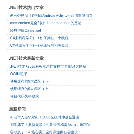
.NET技术热门文章
两分钟彻底让你明白Android Activity生命周期(图文)!
memcached完全剖析–1. memcached的基础
经典讲解C# get set
C#多线程学习(二) 如何操纵一个线程
C#多线程学习(一) 多线程的相关概念
.NET技术最新文章
.NET技术+25台服务器怎样支撑世界第54大网站
OWIN初探
使用缓存的9大误区（下）
使用缓存的9大误区（上）
项目代码风格要求
最新新闻
AI电诈入侵华尔街！2000亿级对冲基金遇袭
都学坏了！奥特曼亲手封锁最强模型Astra，重蹈Mythos覆辙
谷歌急了：AI核心员工全给我搬回硅谷坐班！