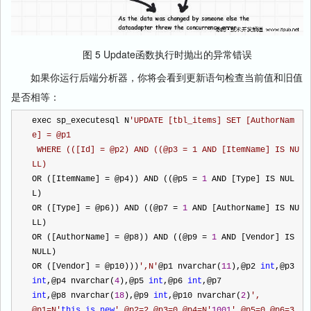
图 5 Update函数执行时抛出的异常错误
如果你运行后端分析器，你将会看到更新语句检查当前值和旧值
是否相等：
exec sp_executesql N
'
UPDATE [tbl_items] SET [AuthorNam
e] = @p1
 WHERE (([Id] = @p2) AND ((@p3 = 1 AND [ItemName] IS NU
LL)
OR ([ItemName] 
=
 @p4)) AND ((@p5 
=
1
 AND [Type] IS NUL
L)
OR ([Type] 
=
 @p6)) AND ((@p7 
=
1
 AND [AuthorName] IS NU
LL)
OR ([AuthorName] 
=
 @p8)) AND ((@p9 
=
1
 AND [Vendor] IS 
NULL)
OR ([Vendor] 
=
 @p10)))
'
,N
'
@p1 nvarchar(
11
),@p2 
int
,@p3
int
,@p4 nvarchar(
4
),@p5 
int
,@p6 
int
,@p7 
int
,@p8 nvarchar(
18
),@p9 
int
,@p10 nvarchar(
2
)
'
,
@p1=N
'
this
is
new
'
,@p2=2,@p3=0,@p4=N
'
1001
'
,@p5=0,@p6=3,