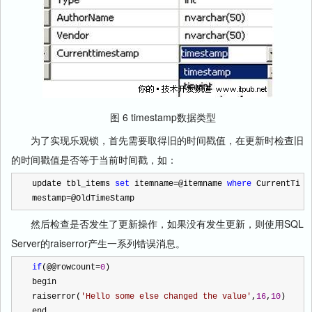
图 6 timestamp数据类型
为了实现乐观锁，首先需要取得旧的时间戳值，在更新时检查旧
的时间戳值是否等于当前时间戳，如：
update tbl_items 
set
 itemname
=
@itemname 
where
 CurrentTi
mestamp
=
@OldTimeStamp
然后检查是否发生了更新操作，如果没有发生更新，则使用SQL
Server的raiserror产生一系列错误消息。
if
(@@rowcount
=
0
)
begin
raiserror(
'
Hello some else changed the value
'
,
16
,
10
)
end