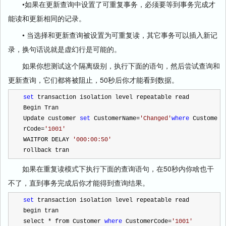
•如果在更新查询中设置了可重复事务，必须要等到事务完成才
能读和更新相同的记录。
• 当选择和更新查询被设置为可重复读，其它事务可以插入新记
录，换句话说就是虚幻行是可能的。
如果你想测试这个隔离级别，执行下面的语句，然后尝试查询和
更新查询，它们都将被阻止，50秒后你才能看到数据。
set
 transaction isolation level repeatable read
Begin Tran
Update customer 
set
 CustomerName
=
'
Changed
'
where
 Custome
rCode
=
'
1001
'
WAITFOR DELAY 
'
000:00:50
'
rollback tran
如果在重复读模式下执行下面的查询语句，在50秒内你啥也干
不了，直到事务完成后你才能得到查询结果。
set
 transaction isolation level repeatable read
begin tran
select 
*
 from Customer 
where
 CustomerCode
=
'
1001
'