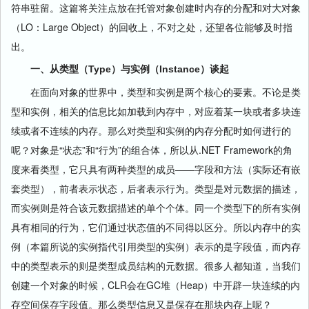
符串驻留。这篇将关注点放在托管对象创建时内存的分配和对大对象
（LO：Large Object）的回收上，不对之处，还望各位能够及时指
出。
一、从类型（Type）与实例（Instance）谈起
在面向对象的世界中，类型和实例是两个核心的要素。不论是类
型和实例，相关的信息比如加载到内存中，对应着某一块或者多块连
续或者不连续的内存。那么对类型和实例的内存分配时如何进行的
呢？对象是“状态”和“行为”的组合体，所以从.NET Framework的角
度来看类型，它只具有两种类型的成员——字段和方法（实际还有嵌
套类型），前者表示状态，后者表示行为。类型是对元数据的描述，
而实例则是符合该元数据描述的单个个体。同一个类型下的所有实例
具有相同的行为，它们通过状态值的不同得以区分。所以内存中的实
例（本篇所说的实例指代引用类型的实例）表示的是字段值，而内存
中的类型表示的则是类型成员结构的元数据。很多人都知道，当我们
创建一个对象的时候，CLR会在GC堆（Heap）中开辟一块连续的内
存空间保存字段值。那么类型信息又是保存在那块内存上呢？