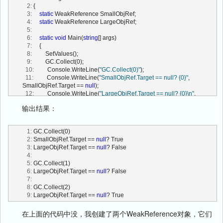
   2:
 {
   3:
static
 WeakReference SmallObjRef;
   4:
static
 WeakReference LargeObjRef;
   5:
   6:
static
void
 Main(
string
[] args)
   7:
     {
   8:
         SetValues();
   9:
         GC.Collect(0);
  10:
         Console.WriteLine(
"GC.Collect(0)"
);
  11:
         Console.WriteLine(
"SmallObjRef.Target == null? {0}"
, 
SmallObjRef.Target == 
null
);
  12:
         Console.WriteLine(
"LargeObjRef.Target == null? {0}\n"
, 
LargeObjRef.Target == 
null
);
输出结果：
  13:
  14:
         GC.Collect(1);
  15:
         Console.WriteLine(
"GC.Collect(1)"
);
   1:
 GC.Collect(0)
  16:
         Console.WriteLine(
"LargeObjRef.Target == null? {0}\n"
, 
   2:
 SmallObjRef.Target == 
null
? True
LargeObjRef.Target == 
null
);
   3:
 LargeObjRef.Target == 
null
? False
  17:
   4:
  18:
         GC.Collect(2);
   5:
 GC.Collect(1)
  19:
         Console.WriteLine(
"GC.Collect(2)"
);
   6:
 LargeObjRef.Target == 
null
? False
  20:
         Console.WriteLine(
"LargeObjRef.Target == null? {0}\n"
, 
   7:
LargeObjRef.Target == 
null
);
   8:
 GC.Collect(2)
  21:
     }
   9:
 LargeObjRef.Target == 
null
? True
  22:
  23:
static
void
 SetValues()
在上面的代码中没，我创建了两个WeakReference对象，它们
  24:
     {
  25:
         SmallObjRef = 
new
 WeakReference(
new
byte
[84000]);