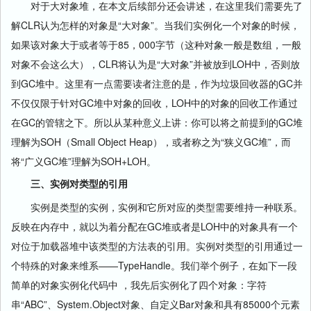
对于大对象堆，在本文后续部分还会讲述，在这里我们需要先了
解CLR认为怎样的对象是“大对象”。当我们实例化一个对象的时候，
如果该对象大于或者等于85，000字节（这种对象一般是数组，一般
对象不会这么大），CLR将认为是“大对象”并被放到LOH中，否则放
到GC堆中。这里有一点需要读者注意的是，作为垃圾回收器的GC并
不仅仅限于针对GC堆中对象的回收，LOH中的对象的回收工作通过
在GC的管辖之下。所以从某种意义上讲：你可以将之前提到的GC堆
理解为SOH（Small Object Heap），或者称之为“狭义GC堆”，而
将“广义GC堆”理解为SOH+LOH。
三、实例对类型的引用
实例是类型的实例，实例和它所对应的类型需要维持一种联系。
反映在内存中，就以为着分配在GC堆或者是LOH中的对象具有一个
对位于加载器堆中该类型的方法表的引用。实例对类型的引用通过一
个特殊的对象来维系——TypeHandle。我们举个例子，在如下一段
简单的对象实例化代码中 ，我先后实例化了四个对象：字符
串“ABC”、System.Object对象、自定义Bar对象和具有85000个元素