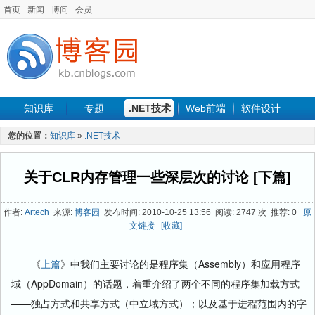
首页
新闻
博问
会员
知识库
专题
.NET技术
Web前端
软件设计
手机开发
软件工程
程序人生
项目管理
数据库
您的位置：
知识库
»
.NET技术
最新文章
关于CLR内存管理一些深层次的讨论 [下篇]
作者:
Artech
来源:
博客园
发布时间: 2010-10-25 13:56 阅读: 2747 次 推荐: 0
原
文链接
[收藏]
《
上篇
》中我们主要讨论的是程序集（Assembly）和应用程序
域（AppDomain）的话题，着重介绍了两个不同的程序集加载方式
——独占方式和共享方式（中立域方式）；以及基于进程范围内的字