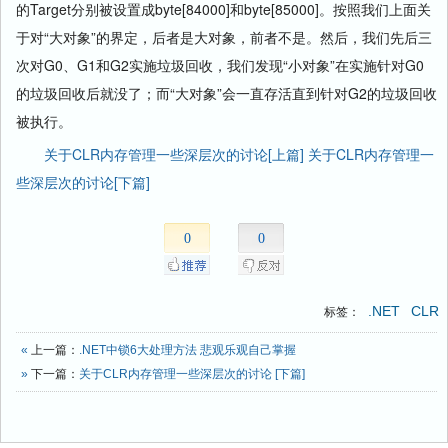
的Target分别被设置成byte[84000]和byte[85000]。按照我们上面关
  26:
         LargeObjRef = 
new
 WeakReference(
new
byte
[85000]);
  27:
     }    
于对“大对象”的界定，后者是大对象，前者不是。然后，我们先后三
  28:
 }
次对G0、G1和G2实施垃圾回收，我们发现“小对象”在实施针对G0
的垃圾回收后就没了；而“大对象”会一直存活直到针对G2的垃圾回收
被执行。
关于CLR内存管理一些深层次的讨论[上篇]
关于CLR内存管理一
些深层次的讨论[下篇]
0
0
.NET
CLR
标签：
«
上一篇：
.NET中锁6大处理方法 悲观乐观自己掌握
»
下一篇：
关于CLR内存管理一些深层次的讨论 [下篇]