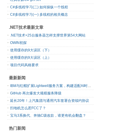
C#多线程学习(二) 如何操纵一个线程
C#多线程学习(一) 多线程的相关概念
.NET技术最新文章
.NET技术+25台服务器怎样支撑世界第54大网站
OWIN初探
使用缓存的9大误区（下）
使用缓存的9大误区（上）
项目代码风格要求
最新新闻
IBM与红帽扩展Lightwell服务方案，构建适配AI时代开源生态的可信基础设施
GitHub 再次爆发大规模服务降级
延长20年！上汽集团与通用汽车签署合资续约协议
扫地机怎么惹FCC了？
宝马3系换代、奔驰C级改款，谁更有机会翻盘？
热门新闻