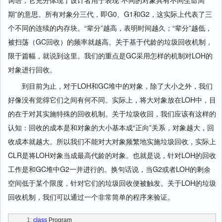
词语，它充分体现了设计者用于表现“不同的对象具有不同生命周
期”的意思。所有对象分三代，即G0、G1和G2，这实际上代表了三
个不同的连续的内存块。“辈分”越高，表明时间越久；“辈分”越低，
被扫荡（GC回收）的频率就越高。关于基于代龄的垃圾回收机制，
限于篇幅，就说到这里。我们的重点是GC采用怎样的机制对LOH的
对象进行回收。
到目前为止，对于LOH和GC堆中的对象，除了大小之外，我们
好像没有觉得它们之间有何不同。实际上，将大对象放在LOH中，目
的在于对其实施特殊的回收机制。关于垃圾收回，我们应该有这样的
认知：回收的成本是和对象的大小基本成“正向”关系，对象越大，回
收成本就越大。所以我们不能对大对象频繁地实施垃圾回收，实际上
CLR是将LOH对象当成最高代龄的对象。也就是说，针对LOH的回收
工作是和GC堆中G2一并进行的。换句话说，当G2或者LOH的剩余
空间低于某个限度，针对它们的垃圾回收便被触发。关于LOH的垃圾
回收机制，我们可以通过一个非常简单的程序来验证。
   1:
class
 Program