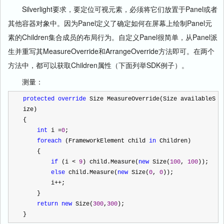
Silverlight要求，要定位可视元素，必须将它们放置于Panel或者
其他容器对象中。因为Panel定义了确定如何在屏幕上绘制Panel元
素的Children集合成员的布局行为。自定义Panel很简单，从Panel派
生并重写其MeasureOverride和ArrangeOverride方法即可。在两个
方法中，都可以获取Children属性（下面列举SDK例子）。
测量：
protected
override
 Size MeasureOverride(Size availableS
ize)
{
int
 i 
=
0
;
foreach
 (FrameworkElement child 
in
 Children)
    {
if
 (i 
<
9
) child.Measure(
new
 Size(
100
, 
100
));
else
 child.Measure(
new
 Size(
0
, 
0
));
        i
++
;
    }
return
new
 Size(
300
,
300
);
}