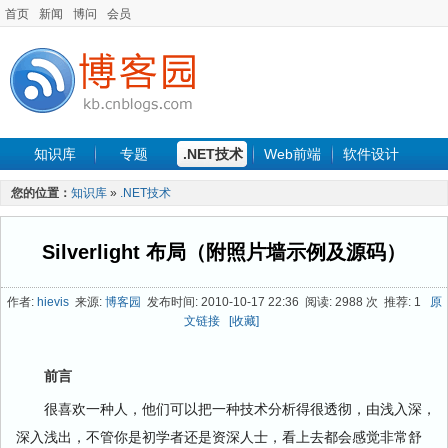
首页
新闻
博问
会员
知识库
专题
.NET技术
Web前端
软件设计
手机开发
软件工程
程序人生
项目管理
数据库
您的位置：
知识库
»
.NET技术
最新文章
Silverlight 布局（附照片墙示例及源码）
作者:
hievis
来源:
博客园
发布时间: 2010-10-17 22:36 阅读: 2988 次 推荐: 1
原
文链接
[收藏]
前言
很喜欢一种人，他们可以把一种技术分析得很透彻，由浅入深，
深入浅出，不管你是初学者还是资深人士，看上去都会感觉非常舒