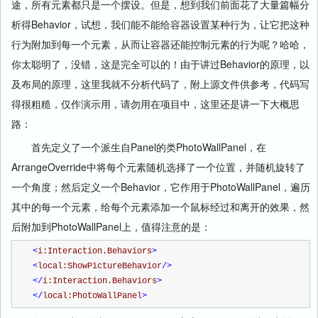
途，所有元素都只是一个摆设。但是，想到我们前面花了大量篇幅分
析得Behavior，试想，我们能不能给容器设置某种行为，让它把这种
行为附加到每一个元素，从而让容器还能控制元素的行为呢？哈哈，
你太聪明了，没错，这是完全可以的！由于讲过Behavior的原理，以
及布局的原理，这里我就不分析代码了，附上源文件供参考，代码写
得很粗糙，仅作演示用，请勿用在项目中，这里还是讲一下大概思
路：
首先定义了一个派生自Panel的类PhotoWallPanel，在
ArrangeOverride中将每个元素随机选择了一个位置，并随机旋转了
一个角度；然后定义一个Behavior，它作用于PhotoWallPanel，遍历
其中的每一个元素，给每个元素添加一个鼠标经过和离开的效果，然
后附加到PhotoWallPanel上，值得注意的是：
<
i:Interaction.Behaviors
>
<
local:ShowPictureBehavior
/>
</
i:Interaction.Behaviors
>
</
local:PhotoWallPanel
>