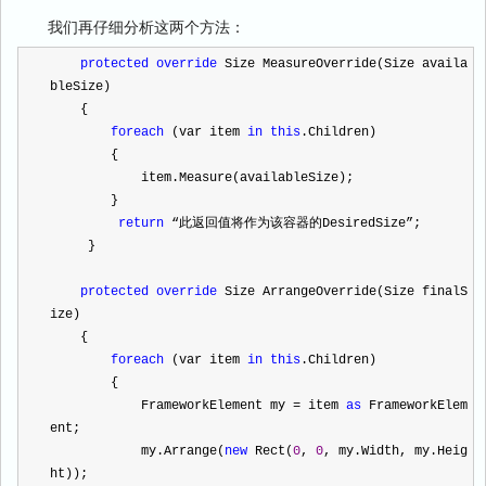
我们再仔细分析这两个方法：
protected
override
 Size MeasureOverride(Size availa
bleSize)
    {
foreach
 (var item 
in
this
.Children)
        {
            item.Measure(availableSize);
        }
return
 “此返回值将作为该容器的DesiredSize”;
     }
protected
override
 Size ArrangeOverride(Size finalS
ize)
    {
foreach
 (var item 
in
this
.Children)
        {
            FrameworkElement my 
=
 item 
as
 FrameworkElem
ent;
            my.Arrange(
new
 Rect(
0
, 
0
, my.Width, my.Heig
ht));