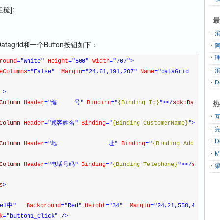
糙]:
最
grid和一个Button按钮如下：
round
="White"
Height
="500"
Width
="707"
>
eColumns
="False"
Margin
="24,61,191,207"
Name
="dataGrid
D
s
>
热
tColumn
Header
="编 号"
Binding
="
{Binding Id}
"
></
sdk:Da
tColumn
Header
="顾客姓名"
Binding
="
{Binding CustomerName}
"
>
tColumn
Header
="地 址"
Binding
="
{Binding Add
tColumn
Header
="电话号码"
Binding
="
{Binding Telephone}
"
></
s
s
>
el中"
Background
="Red"
Height
="34"
Margin
="24,21,550,4
k
="button1_Click"
/>