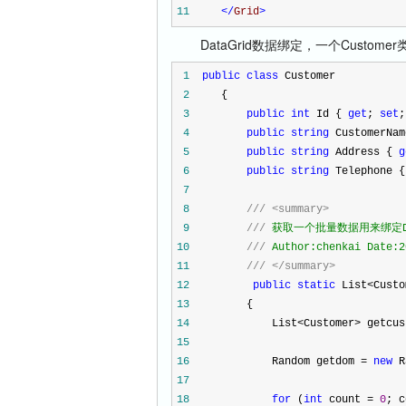
11
</
Grid
>
DataGrid数据绑定，一个Custome
1
public
class
Customer
2
{
3
public
int
Id {
get
;
set
;
4
public
string
CustomerNa
5
public
string
Address {
g
6
public
string
Telephone 
7
8
///
<summary>
9
///
获取一个批量数据用来绑定Dat
10
///
Author:chenkai Date:
11
///
</summary>
12
public
static
List
<
Custo
13
{
14
List
<
Customer
>
getcu
15
16
Random getdom
=
new
R
17
18
for
(
int
count
=
0
; 