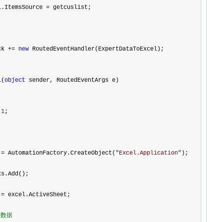
1.ItemsSource 
=
 getcuslist;
ck 
+=
new
 RoutedEventHandler(ExpertDataToExcel);
l(
object
 sender, RoutedEventArgs e)
1
;
 
=
 AutomationFactory.CreateObject(
"
Excel.Application
"
);
ks.Add();
 
=
 excel.ActiveSheet;
头数据