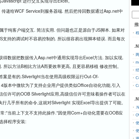
Javascript 进行交互实现导出Excel。
传递给WCF Service到服务器端. 然后把传回数据通过Asp.net中
推
于纯客户端交互. 简洁实用. 但问题也正是源自于JS脚本. 如果对
道JS支持的调试时不容易控制的. 所以很容易出现脚本错误. 而且每次
.
两
据把数据传入Asp.net中通用实现导出Excel方法. 加以实现.
m
. 所以方法B相比方法A而要效率更高, 且更容易移植 修改控制。
经
案是有的.Silverlight当在使用高级权限运行Out-Of-
C
rlight 4版本中微软为了支持企业用户提供类似Office自动化功能,引入
C
任许可的OOB Silverlight应用,高级信任许可意味着操作者可以在
.
几乎所有的命令,这就对Silverlight 实现Excel导出提供了可能。
.
"当前上下文不支持此操作."因使用Com+自动化需要在OOB应
O
选择程序安装: