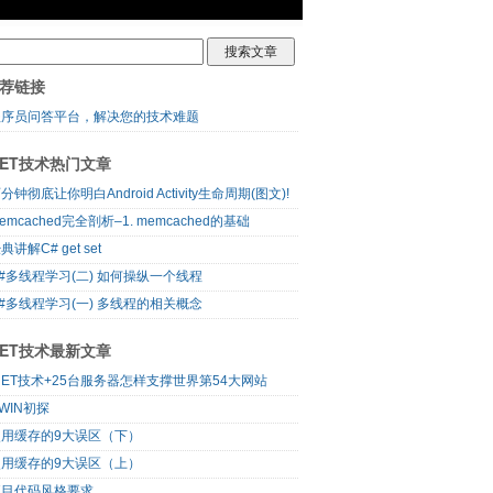
荐链接
程序员问答平台，解决您的技术难题
NET技术热门文章
分钟彻底让你明白Android Activity生命周期(图文)!
emcached完全剖析–1. memcached的基础
典讲解C# get set
#多线程学习(二) 如何操纵一个线程
#多线程学习(一) 多线程的相关概念
NET技术最新文章
NET技术+25台服务器怎样支撑世界第54大网站
WIN初探
使用缓存的9大误区（下）
使用缓存的9大误区（上）
项目代码风格要求