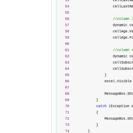
53
                     cellLastN
54
                     cellLastN
55
56
//
column 
57
                     dynamic c
58
                     cellAge.V
59
                     cellAge.F
60
61
//
column 
62
                     dynamic c
63
                     cellSubsc
64
                     cellSubsc
65
                 }
66
                 excel.Visible
67
68
                 MessageBox.Sh
69
             }
70
catch
 (Exception 
71
             {
72
                 MessageBox.Sh
73
             }
74
         }