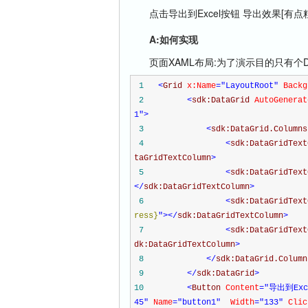
点击导出到Excel按钮 导出效果[有点粗
A:如何实现
页面XAML布局:为了演示目的只有个Data
1
<
Grid
x:Name
="LayoutRoot"
Backg
2
<
sdk:DataGrid
AutoGenerat
1"
>
3
<
sdk:DataGrid.Column
4
<
sdk:DataGridTex
taGridTextColumn
>
5
<
sdk:DataGridTex
</
sdk:DataGridTextColumn
>
6
<
sdk:DataGridTex
ress}
"
></
sdk:DataGridTextColumn
>
7
<
sdk:DataGridTex
dk:DataGridTextColumn
>
8
</
sdk:DataGrid.Column
9
</
sdk:DataGrid
>
10
<
Button
Content
="导出到Exc
45"
Name
="button1"
Width
="133"
Clic