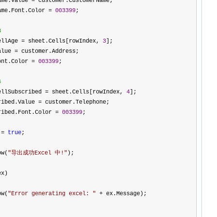
ame.Value 
=
 customer.CustomerName;
ame.Font.Color 
=
003399
;
3
ellAge 
=
 sheet.Cells[rowIndex, 
3
];
alue 
=
 customer.Address;
ont.Color 
=
003399
;
4
ellSubscribed 
=
 sheet.Cells[rowIndex, 
4
];
ribed.Value 
=
 customer.Telephone;
ribed.Font.Color 
=
003399
;
 
=
true
;
ow(
"
导出成功Excel 中!
"
);
ex)
ow(
"
Error generating excel: 
"
+
 ex.Message);