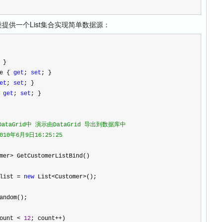
r类提供一个List集合实现简单数据源：
 }
me {
get
;
set
; }
et
;
set
; }
{
get
;
set
; }
aGrid中 演示由DataGrid 导出到数据库中
2010年6月9日16:25:25
mer
>
GetCustomerListBind()
slist
=
new
List
<
Customer
>
();
andom();
count
<
12
; count
++
)