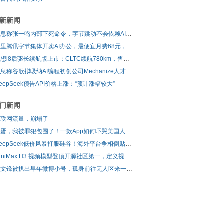
新新闻
消息称张一鸣内部下死命令，字节跳动不会依赖AI蒸馏技术
阿里腾讯字节集体开卖AI办公，最便宜月费68元，做PPT够烧吗？
理想i8后驱长续航版上市：CLTC续航780km，售价30.98万元起
消息称谷歌拟吸纳AI编程初创公司Mechanize人才并获取技术授权
eepSeek预告API价格上涨：“预计涨幅较大”
门新闻
互联网流量，崩塌了
完蛋，我被罪犯包围了！一款App如何吓哭美国人
DeepSeek低价风暴打服硅谷！海外平台争相倒贴V4 Flash
MiniMax H3 视频模型登顶开源社区第一，定义视频模型领域“斩杀线”
梁文锋被扒出早年微博小号，孤身前往无人区来一场相当 deep 的 seek 旅行