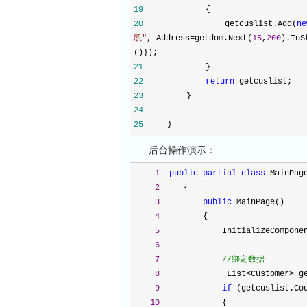
19
{
20
getcuslist.Add(
ne
凯
"
, Address
=
getdom.Next(
15
,
200
).ToS
()});
21
}
22
return
getcuslist;
23
}
24
25
}
后台操作演示：
1
public
partial
class
 MainPag
2
     {
3
public
 MainPage()
4
         {
5
             InitializeCompone
6
7
//
绑定数据
8
              List
<
Customer
>
 g
9
if
 (getcuslist.Co
10
             {