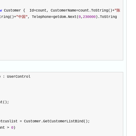
w
Customer { Id
=
count, CustomerName
=
count.ToString()
+
"
陈
tring()
+
"
中国
"
, Telephone
=
getdom.Next(
0
,
230000
).ToString
e : UserControl
nt();
etcuslist 
=
 Customer.GetCustomerListBind();
unt 
>
0
)