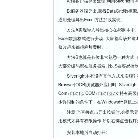
A:纯客户端导出处理.利用Silverlight 与
B:服务器端导出.获得DataGrid数据源. 
通用处理导出Excel方法加以实现。
方法A实现导入导出核心在JS脚本中. 属
Excel数据格式进行变动. 大家都应该知
修改起来都很麻烦费时。
方法B也算是各位非常熟悉一种方式. 获得数
大部分编码都在服务器端. 比JS要容易控制
Silverlight中有没有其他方式来实现? 答
Broswer[OOB]浏览器外应用时. Silve
Com+自动化. COM+自动化仅支持有高级信
少许限制的条件下，在Windows计算机上执行
注意:当直接点击导出按钮时.会提示异常:
用模式才具有权限操作.所以右键点击程序
安装本地后自动打开: