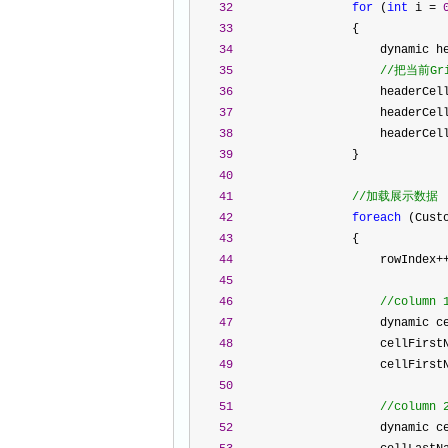
32
for
 (
int
 i 
=
33
                 {
34
                     dynamic h
35
//
把当前Gr
36
                     headerCel
37
                     headerCel
38
                     headerCel
39
                 }
40
41
//
加载展示数据
42
foreach
 (Cust
43
                 {
44
                     rowIndex
+
45
46
//
column 
47
                     dynamic c
48
                     cellFirst
49
                     cellFirst
50
51
//
column 
52
                     dynamic c