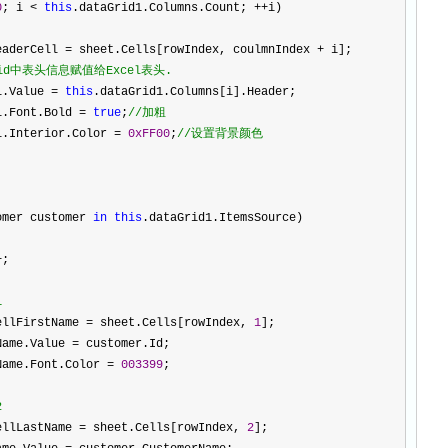
0
; i 
<
this
.dataGrid1.Columns.Count; 
++
i)
eaderCell 
=
 sheet.Cells[rowIndex, coulmnIndex 
+
 i];
id中表头信息赋值给Excel表头.
l.Value 
=
this
.dataGrid1.Columns[i].Header;
l.Font.Bold 
=
true
;
//
加粗
l.Interior.Color 
=
0xFF00
;
//
设置背景颜色
omer customer 
in
this
.dataGrid1.ItemsSource)
+
;
1
ellFirstName 
=
 sheet.Cells[rowIndex, 
1
];
Name.Value 
=
 customer.Id;
Name.Font.Color 
=
003399
;
2
ellLastName 
=
 sheet.Cells[rowIndex, 
2
];