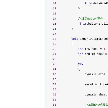
11
this
.dataGrid
12
             }
13
14
//
绑定Button事件
15
this
.button1.Cli
16
         }
17
18
void
 ExpertDataToExce
19
         {
20
int
 rowIndex 
=
1
;
21
int
 coulmnIndex 
=
22
23
try
24
             {
25
                 dynamic excel
26
27
                 excel.workboo
28
29
                 dynamic sheet
30
31
//
加载Excel表