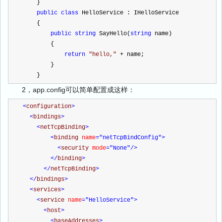
    }
public
class
 HelloService : IHelloService
    {
public
string
 SayHello(
string
 name)
        {
return
"
hello,
"
+
 name;
        }
    }
2，app.config可以简单配置成这样：
<
configuration
>
<
bindings
>
<
netTcpBinding
>
<
binding 
name
="netTcpBindConfig"
>
<
security 
mode
="None"
/>
</
binding
>
</
netTcpBinding
>
</
bindings
>
<
services
>
<
service 
name
="HelloService"
>
<
host
>
<
baseAddresses
>