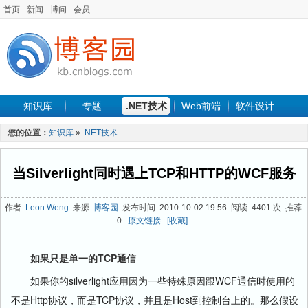
首页
新闻
博问
会员
知识库
专题
.NET技术
Web前端
软件设计
手机开发
软件工程
程序人生
项目管理
数据库
您的位置：
知识库
»
.NET技术
最新文章
当Silverlight同时遇上TCP和HTTP的WCF服务
作者:
Leon Weng
来源:
博客园
发布时间: 2010-10-02 19:56 阅读: 4401 次 推荐:
0
原文链接
[收藏]
如果只是单一的TCP通信
如果你的silverlight应用因为一些特殊原因跟WCF通信时使用的
不是Http协议，而是TCP协议，并且是Host到控制台上的。那么假设