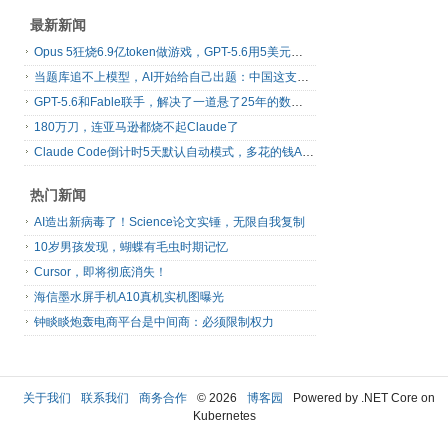
最新新闻
Opus 5狂烧6.9亿token做游戏，GPT-5.6用5美元复刻了
当题库追不上模型，AI开始给自己出题：中国这支团队跑通了数据层RSI
GPT-5.6和Fable联手，解决了一道悬了25年的数学难题
180万刀，连亚马逊都烧不起Claude了
Claude Code倒计时5天默认自动模式，多花的钱A社自己掏
热门新闻
AI造出新病毒了！Science论文实锤，无限自我复制
10岁男孩发现，蝴蝶有毛虫时期记忆
Cursor，即将彻底消失！
海信墨水屏手机A10真机实机图曝光
钟睒睒炮轰电商平台是中间商：必须限制权力
关于我们
联系我们
商务合作
© 2026
博客园
Powered by .NET Core on
Kubernetes