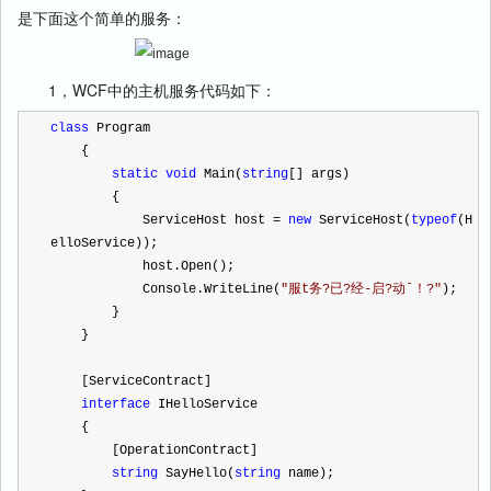
是下面这个简单的服务：
1，WCF中的主机服务代码如下：
class
 Program
    {
static
void
 Main(
string
[] args)
        {
            ServiceHost host 
=
new
 ServiceHost(
typeof
(H
elloService));
            host.Open();
            Console.WriteLine(
"
服t务?已?经-启?动ˉ！?
"
);
        }
    }
    [ServiceContract]
interface
 IHelloService
    {
        [OperationContract]
string
 SayHello(
string
 name);