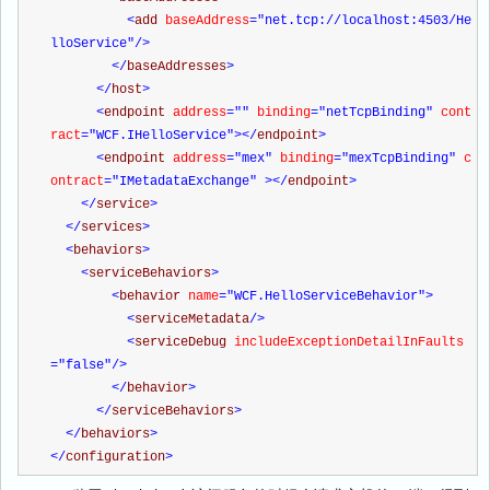
<
add 
baseAddress
="net.tcp://localhost:4503/He
lloService"
/>
</
baseAddresses
>
</
host
>
<
endpoint 
address
=""
 binding
="netTcpBinding"
 cont
ract
="WCF.IHelloService"
></
endpoint
>
<
endpoint 
address
="mex"
 binding
="mexTcpBinding"
 c
ontract
="IMetadataExchange"
></
endpoint
>
</
service
>
</
services
>
<
behaviors
>
<
serviceBehaviors
>
<
behavior 
name
="WCF.HelloServiceBehavior"
>
<
serviceMetadata
/>
<
serviceDebug 
includeExceptionDetailInFaults
="false"
/>
</
behavior
>
</
serviceBehaviors
>
</
behaviors
>
</
configuration
>