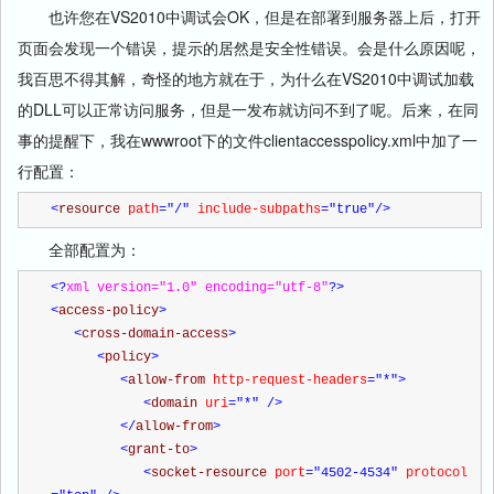
也许您在VS2010中调试会OK，但是在部署到服务器上后，打开
页面会发现一个错误，提示的居然是安全性错误。会是什么原因呢，
我百思不得其解，奇怪的地方就在于，为什么在VS2010中调试加载
的DLL可以正常访问服务，但是一发布就访问不到了呢。后来，在同
事的提醒下，我在wwwroot下的文件clientaccesspolicy.xml中加了一
行配置：
<
resource 
path
="/"
 include-subpaths
="true"
/>
全部配置为：
<?
xml version="1.0" encoding="utf-8"
?>
<
access-policy
>
<
cross-domain-access
>
<
policy
>
<
allow-from 
http-request-headers
="*"
>
<
domain 
uri
="*"
/>
</
allow-from
>
<
grant-to
>
<
socket-resource 
port
="4502-4534"
 protocol