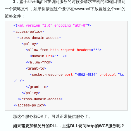
3，鉴于silverlight4在访问服务的时候会请求主机的80端口得到
一个策略文件，如果你按照这个要求在wwwroot下放置这么个xml的
策略文件：
<?
xml version="1.0" encoding="utf-8"
?>
<
access-policy
>
<
cross-domain-access
>
<
policy
>
<
allow-from 
http-request-headers
="*"
>
<
domain 
uri
="*"
/>
</
allow-from
>
<
grant-to
>
<
socket-resource 
port
="4502-4534"
 protocol
="tc
p"
/>
</
grant-to
>
</
policy
>
</
cross-domain-access
>
</
access-policy
>
那这个服务就OK了。可以正常提供服务了。
如果需要加载另外的DLL，且这DLL访问http的WCF服务呢？