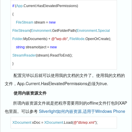
if 
(
App
.Current.HasElevatedPermissions)
{
FileStream 
stream = 
new 
FileStream
(
Environment
.GetFolderPath(
Environment
.
Special
Folder
.MyDocuments) + 
@"\wp.db"
, 
FileMode
.OpenOrCreate);
string 
streamobject = 
new 
StreamReader
(stream).ReadToEnd();
}
配置完毕以后就可以使用我的文档的文件了。使用我的文档的
文件，App.Current.HasElevatedPermissions必须为true.
使用内嵌资源文件
所谓内嵌资源文件就是把程序需要用到的offline文件打包到XAP
包里面。可以参考
Silverlight如何内嵌资源,适用于Windows Phone
XDocument 
xDoc = 
XDocument
.Load(
@"db/wp.xml"
);