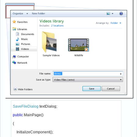
SaveFileDialog 
textDialog;
public 
MainPage()
{
    InitializeComponent();