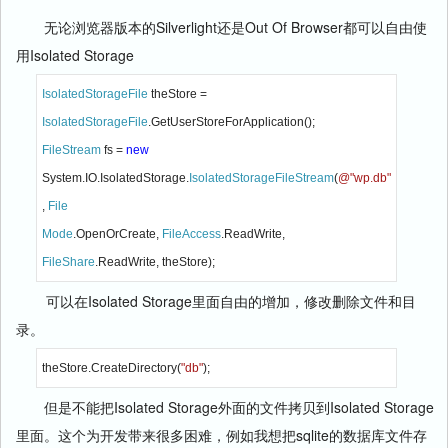
无论浏览器版本的Silverlight还是Out Of Browser都可以自由使
用Isolated Storage
IsolatedStorageFile 
theStore = 
IsolatedStorageFile
.GetUserStoreForApplication();
FileStream 
fs = 
new 
System.IO.IsolatedStorage.
IsolatedStorageFileStream
(
@"wp.db"
, 
File
Mode
.OpenOrCreate, 
FileAccess
.ReadWrite, 
FileShare
.ReadWrite, theStore);
可以在Isolated Storage里面自由的增加，修改删除文件和目
录。
theStore.CreateDirectory(
"db"
);
但是不能把Isolated Storage外面的文件拷贝到Isolated Storage
里面。这个为开发带来很多困难，例如我想把sqlite的数据库文件存