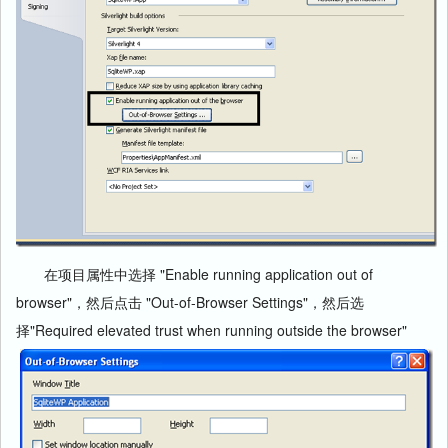
在项目属性中选择 "Enable running application out of
browser"，然后点击 "Out-of-Browser Settings"，然后选
择"Required elevated trust when running outside the browser"