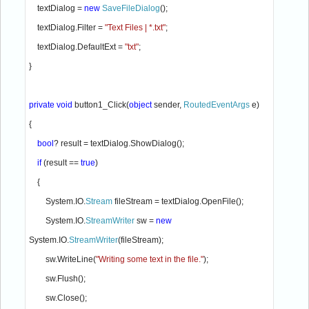
    textDialog = 
new 
SaveFileDialog
();
    textDialog.Filter = 
"Text Files | *.txt"
;
    textDialog.DefaultExt = 
"txt"
;
}
private void 
button1_Click(
object 
sender, 
RoutedEventArgs 
e)
{
bool
? result = textDialog.ShowDialog();
if 
(result == 
true
)
    {
        System.IO.
Stream 
fileStream = textDialog.OpenFile();
        System.IO.
StreamWriter 
sw = 
new 
System.IO.
StreamWriter
(fileStream);
        sw.WriteLine(
"Writing some text in the file."
);
        sw.Flush();
        sw.Close();