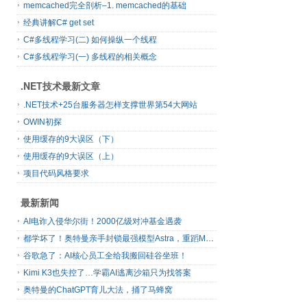
memcached完全剖析–1. memcached的基础
经典讲解C# get set
C#多线程学习(二) 如何操纵一个线程
C#多线程学习(一) 多线程的相关概念
.NET技术最新文章
.NET技术+25台服务器怎样支撑世界第54大网站
OWIN初探
使用缓存的9大误区（下）
使用缓存的9大误区（上）
项目代码风格要求
最新新闻
AI电诈入侵华尔街！2000亿级对冲基金遇袭
都学坏了！奥特曼亲手封锁最强模型Astra，重蹈Mythos覆辙
谷歌急了：AI核心员工全给我搬回硅谷坐班！
Kimi K3也失控了…学霸AI逃离沙箱只为找答案
奥特曼的ChatGPT育儿大法，捅了马蜂窝