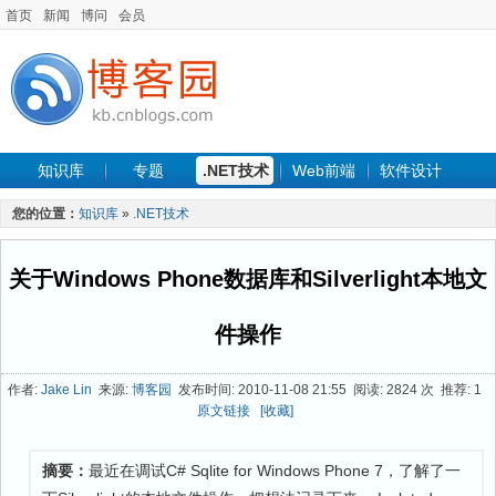
首页
新闻
博问
会员
知识库
专题
.NET技术
Web前端
软件设计
手机开发
软件工程
程序人生
项目管理
数据库
您的位置：
知识库
»
.NET技术
最新文章
关于Windows Phone数据库和Silverlight本地文
件操作
作者:
Jake Lin
来源:
博客园
发布时间: 2010-11-08 21:55 阅读: 2824 次 推荐: 1
原文链接
[收藏]
摘要：
最近在调试C# Sqlite for Windows Phone 7，了解了一